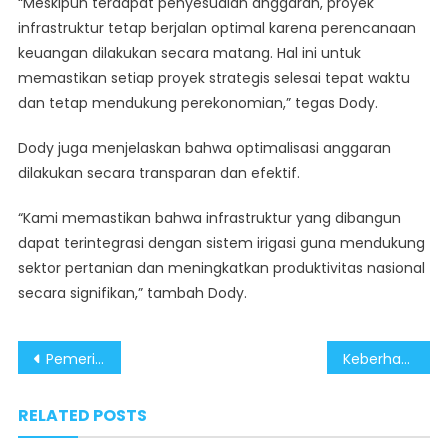
“Meskipun terdapat penyesuaian anggaran, proyek
infrastruktur tetap berjalan optimal karena perencanaan
keuangan dilakukan secara matang. Hal ini untuk
memastikan setiap proyek strategis selesai tepat waktu
dan tetap mendukung perekonomian,” tegas Dody.
Dody juga menjelaskan bahwa optimalisasi anggaran
dilakukan secara transparan dan efektif.
“Kami memastikan bahwa infrastruktur yang dibangun
dapat terintegrasi dengan sistem irigasi guna mendukung
sektor pertanian dan meningkatkan produktivitas nasional
secara signifikan,” tambah Dody.
Post
Pemerintah Optimal Bangun Desa, Berantas Kemiskinan dan Ratakan Perekonomian
Keberhasilan Pemerintah Berantas Judi Online, Langkah Tepat Menuju Era Digital yang Sehat
navigation
RELATED POSTS