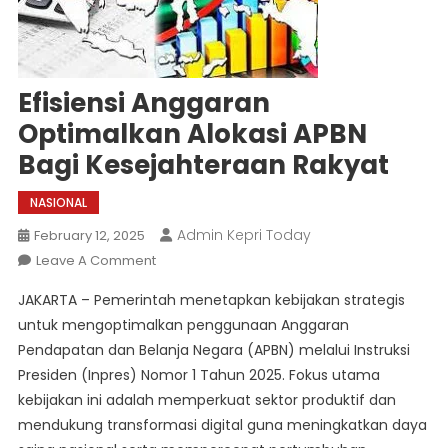
Efisiensi Anggaran
Optimalkan Alokasi APBN
Bagi Kesejahteraan Rakyat
NASIONAL
Admin Kepri Today
February 12, 2025
On
Leave A Comment
Efisiensi
JAKARTA – Pemerintah menetapkan kebijakan strategis
Anggaran
untuk mengoptimalkan penggunaan Anggaran
Optimalkan
Pendapatan dan Belanja Negara (APBN) melalui Instruksi
Alokasi
Presiden (Inpres) Nomor 1 Tahun 2025. Fokus utama
APBN
Bagi
kebijakan ini adalah memperkuat sektor produktif dan
Kesejahteraan
mendukung transformasi digital guna meningkatkan daya
Rakyat