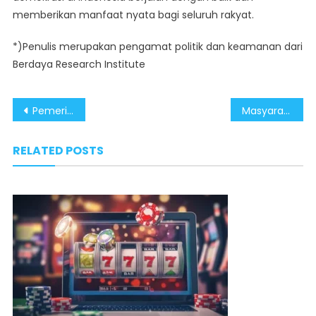
memberikan manfaat nyata bagi seluruh rakyat.
*)Penulis merupakan pengamat politik dan keamanan dari
Berdaya Research Institute
Post
Pemerintah Fokus Selesaikan Pembangunan Infrastruktur untuk Lembaga Legislatif dan Yudikatif di IKN Nusantara
Masyarakat Harus Dukung Proses Sidang Sengketa Pilkada di MK
navigation
RELATED POSTS