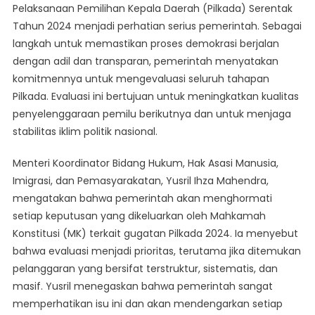
Pelaksanaan Pemilihan Kepala Daerah (Pilkada) Serentak
Komitmen
Tahun 2024 menjadi perhatian serius pemerintah. Sebagai
Pemerintah
langkah untuk memastikan proses demokrasi berjalan
Jaga
dengan adil dan transparan, pemerintah menyatakan
Stabilitas
Politik
komitmennya untuk mengevaluasi seluruh tahapan
Nasional
Pilkada. Evaluasi ini bertujuan untuk meningkatkan kualitas
penyelenggaraan pemilu berikutnya dan untuk menjaga
stabilitas iklim politik nasional.
Menteri Koordinator Bidang Hukum, Hak Asasi Manusia,
Imigrasi, dan Pemasyarakatan, Yusril Ihza Mahendra,
mengatakan bahwa pemerintah akan menghormati
setiap keputusan yang dikeluarkan oleh Mahkamah
Konstitusi (MK) terkait gugatan Pilkada 2024. Ia menyebut
bahwa evaluasi menjadi prioritas, terutama jika ditemukan
pelanggaran yang bersifat terstruktur, sistematis, dan
masif. Yusril menegaskan bahwa pemerintah sangat
memperhatikan isu ini dan akan mendengarkan setiap