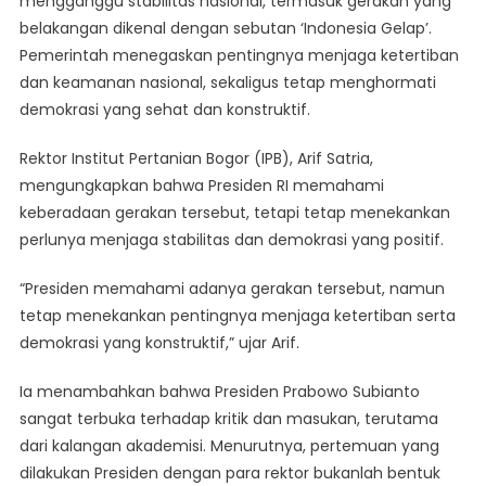
mengganggu stabilitas nasional, termasuk gerakan yang
Masyarakat
belakangan dikenal dengan sebutan ‘Indonesia Gelap’.
Perlu
Menolak
Pemerintah menegaskan pentingnya menjaga ketertiban
Aksi
dan keamanan nasional, sekaligus tetap menghormati
Indonesia
demokrasi yang sehat dan konstruktif.
Gelap
Rektor Institut Pertanian Bogor (IPB), Arif Satria,
mengungkapkan bahwa Presiden RI memahami
keberadaan gerakan tersebut, tetapi tetap menekankan
perlunya menjaga stabilitas dan demokrasi yang positif.
“Presiden memahami adanya gerakan tersebut, namun
tetap menekankan pentingnya menjaga ketertiban serta
demokrasi yang konstruktif,” ujar Arif.
Ia menambahkan bahwa Presiden Prabowo Subianto
sangat terbuka terhadap kritik dan masukan, terutama
dari kalangan akademisi. Menurutnya, pertemuan yang
dilakukan Presiden dengan para rektor bukanlah bentuk