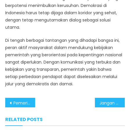
berpotensi menimbulkan kerusuhan. Demokrasi di
Indonesia harus tetap dijaga dalam koridor yang sehat,
dengan tetap mengutamakan dialog sebagai solusi
utama.
Di tengah berbagai tantangan yang dihadapi bangsa ini,
peran aktif masyarakat dalam mendukung kebijakan
pemerintah yang berorientasi pada kepentingan nasional
sangat diperlukan. Dengan komunikasi yang terbuka dan
kebijakan yang transparan, pemerintah yakin bahwa
setiap perbedaan pendapat dapat diselesaikan melalui
jalur yang demokratis dan damai.
Post
Pemerintah Jamin Stok BBM dan Pangan Tetap Kondusif Jelang Lebaran
Jangan Terprovokasi Isu “Indonesia Gelap”, Pemerintah Pastikan Stabilitas Terjaga
navigation
RELATED POSTS