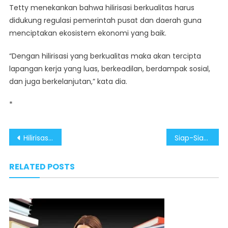
Tetty menekankan bahwa hilirisasi berkualitas harus
didukung regulasi pemerintah pusat dan daerah guna
menciptakan ekosistem ekonomi yang baik.
“Dengan hilirisasi yang berkualitas maka akan tercipta
lapangan kerja yang luas, berkeadilan, berdampak sosial,
dan juga berkelanjutan,” kata dia.
*
Post
Hilirisasi dan Investasi Strategi Ampuh Pemerintah Ciptakan Lapangan Kerja
Siap-Siap! Hilirisasi Industri Bakal Buka Banyak Peluang Kerja
navigation
RELATED POSTS