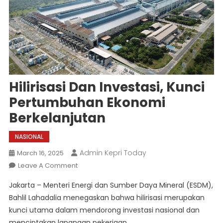
Hilirisasi Dan Investasi, Kunci
Pertumbuhan Ekonomi
Berkelanjutan
NASIONAL
Admin Kepri Today
March 16, 2025
On
Leave A Comment
Hilirisasi
Jakarta – Menteri Energi dan Sumber Daya Mineral (ESDM),
Dan
Bahlil Lahadalia menegaskan bahwa hilirisasi merupakan
Investasi,
kunci utama dalam mendorong investasi nasional dan
Kunci
menciptakan lapangan pekerjaan.
Pertumbuhan