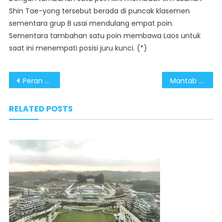
Shin Tae-yong tersebut berada di puncak klasemen
sementara grup B usai mendulang empat poin.
Sementara tambahan satu poin membawa Laos untuk
saat ini menempati posisi juru kunci. (*)
Post
Peran Ormas Keagamaan Ajak Masyarakat Menghormati Hasil Pilkada
Mantab Gelar Uji Coba di 15 Desember! Jalan Tol Pertama Sumatera Barat Akhirnya Beroperasi Setelah 6 Tahun Penantian
navigation
RELATED POSTS