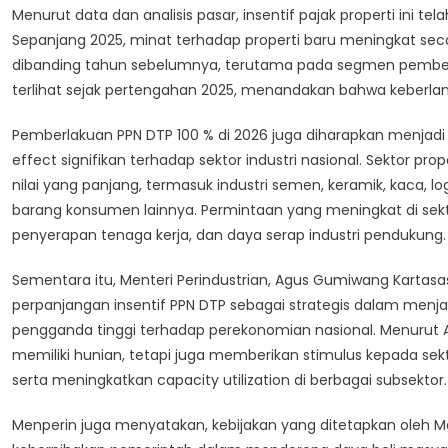
Menurut data dan analisis pasar, insentif pajak properti ini te
Sepanjang 2025, minat terhadap properti baru meningkat seca
dibanding tahun sebelumnya, terutama pada segmen pembeli 
terlihat sejak pertengahan 2025, menandakan bahwa keberla
Pemberlakuan PPN DTP 100 % di 2026 juga diharapkan menjadi p
effect signifikan terhadap sektor industri nasional. Sektor pro
nilai yang panjang, termasuk industri semen, keramik, kaca, lo
barang konsumen lainnya. Permintaan yang meningkat di sekt
penyerapan tenaga kerja, dan daya serap industri pendukung.
Sementara itu, Menteri Perindustrian, Agus Gumiwang Kartasas
perpanjangan insentif PPN DTP sebagai strategis dalam me
pengganda tinggi terhadap perekonomian nasional. Menurut A
memiliki hunian, tetapi juga memberikan stimulus kepada sek
serta meningkatkan capacity utilization di berbagai subsektor.
Menperin juga menyatakan, kebijakan yang ditetapkan oleh