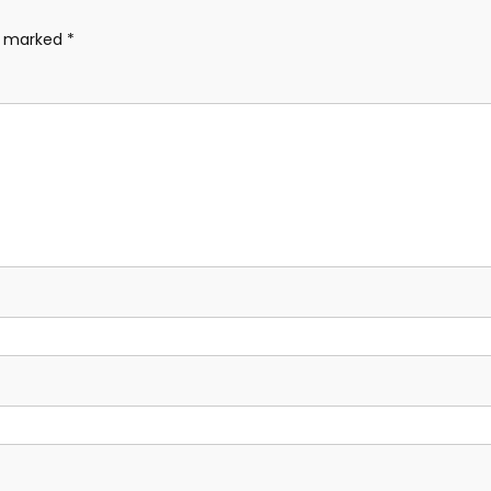
re marked
*