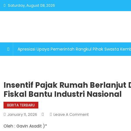
Skip
Saturday, August 08, 2026
to
content
Apresiasi Upaya Pemerintah Rangkul Pihak Swasta K
Insentif Pajak Rumah Berlanjut D
Fiskal Bantu Industri Nasional
BERITA TERBARU
On
January 11, 2026
Leave A Comment
Insentif
Oleh : Gavin Asadit )*
Pajak