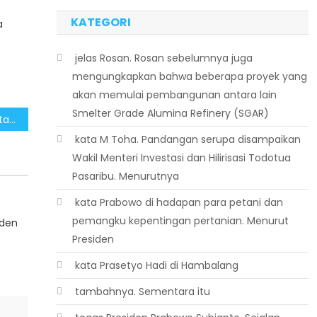
KATEGORI
a
 jelas Rosan. Rosan sebelumnya juga
mengungkapkan bahwa beberapa proyek yang
akan memulai pembangunan antara lain
Smelter Grade Alumina Refinery (SGAR)
PPN Ditanggung Pemerintah untuk Hunian Baru Jadi Stimulus Kunci Daya Beli Masyarakat
 kata M Toha. Pandangan serupa disampaikan
Wakil Menteri Investasi dan Hilirisasi Todotua
Pasaribu. Menurutnya
 kata Prabowo di hadapan para petani dan
pemangku kepentingan pertanian. Menurut
iden
Presiden
 kata Prasetyo Hadi di Hambalang
 tambahnya. Sementara itu