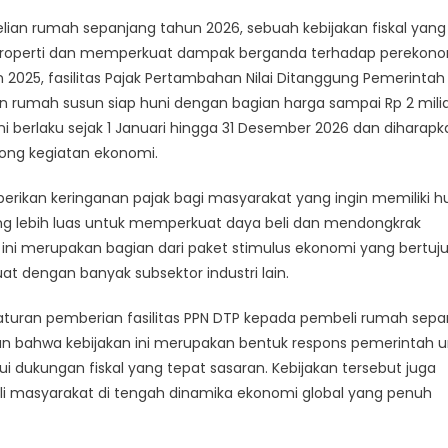
lian rumah sepanjang tahun 2026, sebuah kebijakan fiskal yang
roperti dan memperkuat dampak berganda terhadap perekon
 2025, fasilitas Pajak Pertambahan Nilai Ditanggung Pemerintah
n rumah susun siap huni dengan bagian harga sampai Rp 2 mili
ini berlaku sejak 1 Januari hingga 31 Desember 2026 dan diharapk
ng kegiatan ekonomi.
rikan keringanan pajak bagi masyarakat yang ingin memiliki h
yang lebih luas untuk memperkuat daya beli dan mendongkrak
ini merupakan bagian dari paket stimulus ekonomi yang bertuj
uat dengan banyak subsektor industri lain.
turan pemberian fasilitas PPN DTP kepada pembeli rumah sepa
n bahwa kebijakan ini merupakan bentuk respons pemerintah u
dukungan fiskal yang tepat sasaran. Kebijakan tersebut juga
 masyarakat di tengah dinamika ekonomi global yang penuh