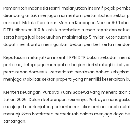
Rumah
Pemerintah Indonesia resmi melanjutkan insentif pajak pembe
Berlanjut
dirancang untuk menjaga momentum pertumbuhan sektor p
Di
nasional. Melalui Peraturan Menteri Keuangan Nomor 90 Tahun
2026,
DTP) diberikan 100 % untuk pembelian rumah tapak dan satua
Efek
Multiplier
serta harga jual keseluruhan maksimal Rp 5 miliar. Ketentuan 
Stimulus
dapat membantu meringankan beban pembeli serta mendoro
Fiskal
Bantu
Keputusan melanjutkan insentif PPN DTP bukan sekadar membe
Industri
pertama, tetapi juga merupakan bagian dari strategi fiskal 
Nasional
permintaan domestik. Pemerintah beralasan bahwa kebijakan 
menjaga stabilitas sektor properti yang memiliki keterkaitan k
Menteri Keuangan, Purbaya Yudhi Sadewa yang menerbitkan a
tahun 2026. Dalam keterangan resminya, Purbaya menegaska
menjaga keberlanjutan pertumbuhan ekonomi nasional melalui 
menunjukkan komitmen pemerintah dalam menjaga daya beli
tantangan.