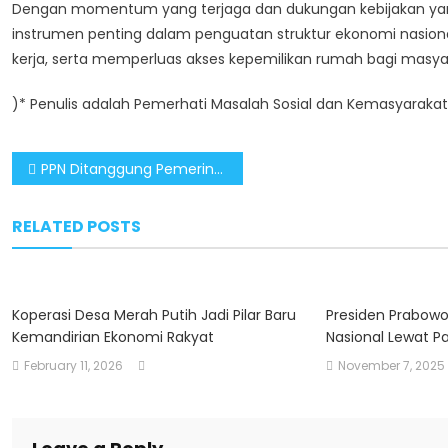
Dengan momentum yang terjaga dan dukungan kebijakan yang k
instrumen penting dalam penguatan struktur ekonomi nasio
kerja, serta memperluas akses kepemilikan rumah bagi masya
)* Penulis adalah Pemerhati Masalah Sosial dan Kemasyaraka
Post
PPN Ditanggung Pemerintah untuk Hunian Baru Jadi Stimulus Kunci Daya Beli Masyarakat
navigation
RELATED POSTS
Koperasi Desa Merah Putih Jadi Pilar Baru
Presiden Prabowo 
Kemandirian Ekonomi Rakyat
Nasional Lewat P
February 11, 2026
November 7, 2025