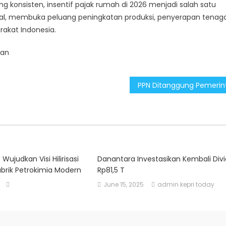
onsisten, insentif pajak rumah di 2026 menjadi salah satu
nal, membuka peluang peningkatan produksi, penyerapan tenag
rakat Indonesia.
tan
Wujudkan Visi Hilirisasi
Danantara Investasikan Kembali Div
abrik Petrokimia Modern
Rp81,5 T
June 15, 2025
admin kepri today