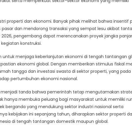
akat serta memperkuat sektor-sektor ekonomi yang memiliki
tri properti dan ekonomi. Banyak pihak melihat bahwa insentif 
pasar dan mendorong transaksi yang sempat lesu akibat tant
ir 2026, pengembang dapat merencanakan proyek jangka panja
kegiatan konstruksi.
tah untuk menjaga keberlanjutan ekonomi di tengah tantangan g
dakpastian ekonomi global. Dengan memberikan stimulus fiskal me
mah tangga dan investasi swasta di sektor properti, yang pada
rhadap pertumbuhan ekonomi nasional.
2026 menjadi tanda bahwa pemerintah tetap mengutamakan strat
tidak hanya membuka peluang bagi masyarakat untuk memiliki r
ek berganda yang mendukung sektor industri nasional serta
ya kebijakan ini sepanjang tahun, diharapkan sektor properti d
esia di tengah tantangan domestik maupun global.