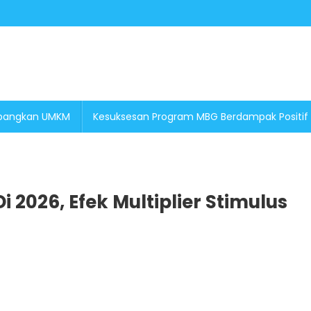
embangkan UMKM
Kesuksesan Program MBG Berdampak Positif
i 2026, Efek Multiplier Stimulus