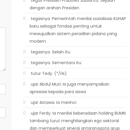
 tegas Presiden Prabowo Subianto. Sejalan
dengan arahan Presiden
 tegasnya. Pemerintah menilai sosialisasi KUHAP
baru sebagai fondasi penting untuk
mewujudkan sistem peradilan pidana yang
modern
 tegasnya. Selain itu
 tegasnya. Sementara itu
 tutur Tedy. (*/rls)
 ujar Abdul Muti. Ia juga menyampaikan
apresiasi kepada para siswa
 ujar Astawa. Ia merinci
 ujar Ferdy. Ia menilai keberadaan holding BUMN
tambang turut menghilangkan ego sektoral
dan memperkuat sinergi antaranggota grup