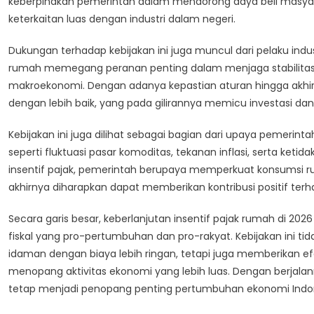
keberpihakan pemerintah dalam mendorong daya beli masyar
keterkaitan luas dengan industri dalam negeri.
Dukungan terhadap kebijakan ini juga muncul dari pelaku indus
rumah memegang peranan penting dalam menjaga stabilitas 
makroekonomi. Dengan adanya kepastian aturan hingga akh
dengan lebih baik, yang pada gilirannya memicu investasi dan 
Kebijakan ini juga dilihat sebagai bagian dari upaya pemerin
seperti fluktuasi pasar komoditas, tekanan inflasi, serta keti
insentif pajak, pemerintah berupaya memperkuat konsumsi ru
akhirnya diharapkan dapat memberikan kontribusi positif te
Secara garis besar, keberlanjutan insentif pajak rumah di 
fiskal yang pro-pertumbuhan dan pro-rakyat. Kebijakan ini 
idaman dengan biaya lebih ringan, tetapi juga memberikan ef
menopang aktivitas ekonomi yang lebih luas. Dengan berjalann
tetap menjadi penopang penting pertumbuhan ekonomi Indon