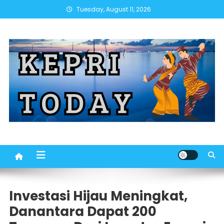
Skip
Tuesday, August 11, 2026
to
content
Investasi Hijau Meningkat,
Danantara Dapat 200