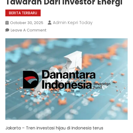
Tawaran Dari Investor Energi
BERITA TERBARU
Admin Kepri Today
October 30, 2025
On
Leave A Comment
Investasi
Hijau
Meningkat,
Danantara
Dapat
200
Tawaran
Dari
Investor
Energi
Jakarta – Tren investasi hijau di Indonesia terus