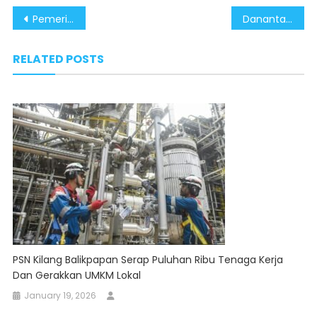
Post
Pemerintah Terus Dukung Peran Pengusaha Lokal Wujudkan Swasembada Pangan Melalui Alsintan Daerah
Danantara Ubah Limbah Sampah di 7 Kota Jadi Listrik Lewat Investasi Energi Hijau
navigation
RELATED POSTS
PSN Kilang Balikpapan Serap Puluhan Ribu Tenaga Kerja
Dan Gerakkan UMKM Lokal
January 19, 2026