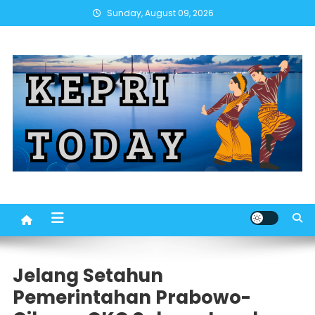
Skip
Sunday, August 09, 2026
to
content
Jelang Setahun
Pemerintahan Prabowo-