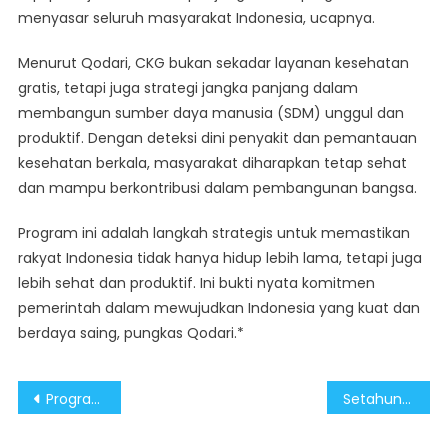
menyasar seluruh masyarakat Indonesia, ucapnya.
Menurut Qodari, CKG bukan sekadar layanan kesehatan
gratis, tetapi juga strategi jangka panjang dalam
membangun sumber daya manusia (SDM) unggul dan
produktif. Dengan deteksi dini penyakit dan pemantauan
kesehatan berkala, masyarakat diharapkan tetap sehat
dan mampu berkontribusi dalam pembangunan bangsa.
Program ini adalah langkah strategis untuk memastikan
rakyat Indonesia tidak hanya hidup lebih lama, tetapi juga
lebih sehat dan produktif. Ini bukti nyata komitmen
pemerintah dalam mewujudkan Indonesia yang kuat dan
berdaya saing, pungkas Qodari.*
Post
Program CKG Jadi Cermin Keberhasilan Satu Tahun Pemerintahan PrabowoGibran
Setahun Prabowo-Gibran: Program CKG Tingkatkan Akses Layanan Kesehatan Nasional
navigation