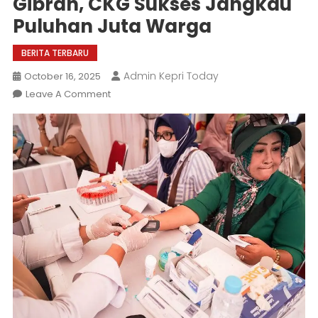
Gibran, CKG Sukses Jangkau
Puluhan Juta Warga
BERITA TERBARU
Admin Kepri Today
October 16, 2025
On
Leave A Comment
Jelang
Setahun
Pemerintahan
Prabowo-
Gibran,
CKG
Sukses
Jangkau
Puluhan
Juta
Warga