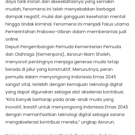
daya tarik instan dan aksesibilitasnya yang semakin
Generasi
mudah, fenomena ini telah menyebabkan berbagai
Muda,
Pemerintahan
dampak negatif, mulai dari gangguan kesehatan mental
Era
hingga tindak kriminal. Fenomena ini menjadi fokus utama
Prabowo-
Pemerintahan Prabowo-Gibran dalam memberantas judi
Gibran
online.
Perkuat
Deputi Pengembangan Pemuda Kementerian Pemuda
Upaya
dan Olahraga (Kemenpora), Asrorun Niam Sholeh,
Penanggulangan
menyoroti pentingnya menjaga generasi muda tetap
berada di jalur yang konstruktif. Menurutnya, peran
pemuda dalam menyongsong Indonesia Emas 2045
sangat vital, terlebih dengan kemajuan teknologi digital
yang dapat digunakan sebagai alat akselerasi kontribusi.
“Kita banyak berharap pada anak-anak muda yang
inovatif, kreatif untuk menyongsong Indonesia Emas 2045
dengan memanfaatkan teknologi digital sebagai sarana
mengakselerasi kontribusi mereka,” ungkap Asrorun.