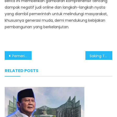
Berita ini memberikan gambaran komprehensif tentang
dampak negatif judi online dan langkah-langkah nyata
yang diambil pemerintah untuk melindungi masyarakat,
khususnya generasi muda, demi mendukung kebijakan
pembangunan yang berkelanjutan.
Post
Pemerintahan Presiden Prabowo Antisipasi Judi Online Ancaman Serius bg Kesehatan Mntal Gnerasi Muda
Saking Terbiasanya, Saya Sudah Nggak Heran Mendengar Kasus Kecelakaan Truk di Tangerang
navigation
RELATED POSTS