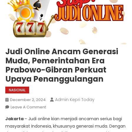
Judi Online Ancam Generasi
Muda, Pemerintahan Era
Prabowo-Gibran Perkuat
Upaya Penanggulangan
NASIONAL
Admin Kepri Today
December 2, 2024
On
Leave A Comment
Judi
Jakarta
– Judi online kian menjadi ancaman serius bagi
Online
masyarakat Indonesia, khususnya generasi muda. Dengan
Ancam