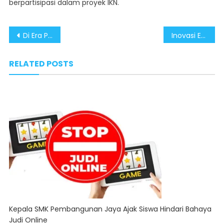
berpartisipasi dalam proyek IKN.
Post
Di Era Pemerintahan Prabowo-Gibran, Berbagai Negara Buka Jalan Investasi di IKN
Inovasi Ekonomi Presiden Prabowo Untuk Mendorong Pertumbuhan Yang Merata
navigation
RELATED POSTS
Kepala SMK Pembangunan Jaya Ajak Siswa Hindari Bahaya
Judi Online