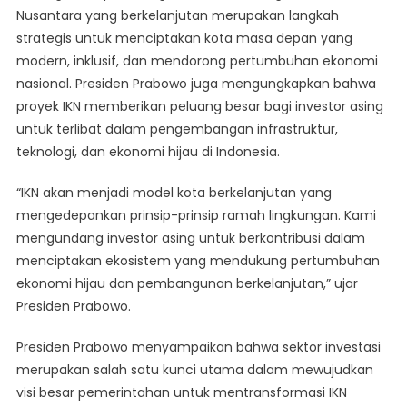
Nusantara yang berkelanjutan merupakan langkah
Buka
strategis untuk menciptakan kota masa depan yang
Peluang
Kerja
modern, inklusif, dan mendorong pertumbuhan ekonomi
Sama
nasional. Presiden Prabowo juga mengungkapkan bahwa
Dengan
proyek IKN memberikan peluang besar bagi investor asing
Investor
untuk terlibat dalam pengembangan infrastruktur,
Asing
teknologi, dan ekonomi hijau di Indonesia.
“IKN akan menjadi model kota berkelanjutan yang
mengedepankan prinsip-prinsip ramah lingkungan. Kami
mengundang investor asing untuk berkontribusi dalam
menciptakan ekosistem yang mendukung pertumbuhan
ekonomi hijau dan pembangunan berkelanjutan,” ujar
Presiden Prabowo.
Presiden Prabowo menyampaikan bahwa sektor investasi
merupakan salah satu kunci utama dalam mewujudkan
visi besar pemerintahan untuk mentransformasi IKN