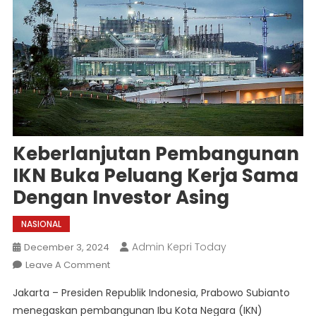
Keberlanjutan Pembangunan
IKN Buka Peluang Kerja Sama
Dengan Investor Asing
NASIONAL
Admin Kepri Today
December 3, 2024
On
Leave A Comment
Keberlanjutan
Jakarta – Presiden Republik Indonesia, Prabowo Subianto
Pembangunan
menegaskan pembangunan Ibu Kota Negara (IKN)
IKN