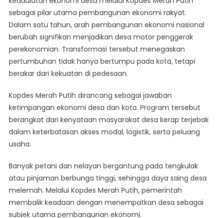
kedaulatan ekonomi desa melalui Kopdes Merah Putih
Dalam
sebagai pilar utama pembangunan ekonomi rakyat.
Setahun
Dalam satu tahun, arah pembangunan ekonomi nasional
Prabowo-
Gibran
berubah signifikan menjadikan desa motor penggerak
Lewat
perekonomian. Transformasi tersebut menegaskan
Kopdes
pertumbuhan tidak hanya bertumpu pada kota, tetapi
Merah
berakar dari kekuatan di pedesaan.
Putih
Kopdes Merah Putih dirancang sebagai jawaban
ketimpangan ekonomi desa dan kota. Program tersebut
berangkat dari kenyataan masyarakat desa kerap terjebak
dalam keterbatasan akses modal, logistik, serta peluang
usaha.
Banyak petani dan nelayan bergantung pada tengkulak
atau pinjaman berbunga tinggi, sehingga daya saing desa
melemah. Melalui Kopdes Merah Putih, pemerintah
membalik keadaan dengan menempatkan desa sebagai
subjek utama pembangunan ekonomi.