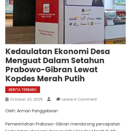
Kedaulatan Ekonomi Desa
Menguat Dalam Setahun
Prabowo-Gibran Lewat
Kopdes Merah Putih
BERITA TERBARU
On
October 20, 2025
Leave A Comment
Kedaulatan
Oleh: Arman Panggabean
Ekonomi
Desa
Pemerintahan Prabowo–Gibran mendorong percepatan
Menguat