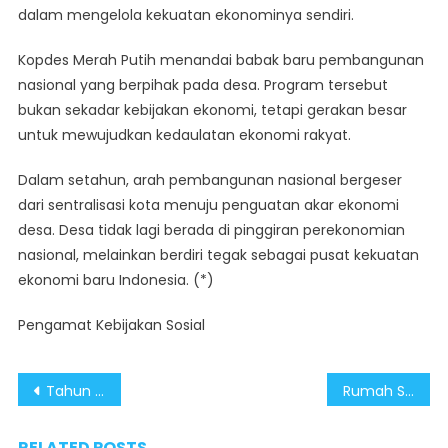
dalam mengelola kekuatan ekonominya sendiri.
Kopdes Merah Putih menandai babak baru pembangunan
nasional yang berpihak pada desa. Program tersebut
bukan sekadar kebijakan ekonomi, tetapi gerakan besar
untuk mewujudkan kedaulatan ekonomi rakyat.
Dalam setahun, arah pembangunan nasional bergeser
dari sentralisasi kota menuju penguatan akar ekonomi
desa. Desa tidak lagi berada di pinggiran perekonomian
nasional, melainkan berdiri tegak sebagai pusat kekuatan
ekonomi baru Indonesia. (*)
Pengamat Kebijakan Sosial
Post
Tahun Pertama Prabowo–Gibran Wujudkan Revolusi Desa Lewat Kopdes Merah Putih
Rumah Subsidi Lebih Luas dan Layak Wujud Nyata Pemerataan di Tahun Pertama Pemerintahan Prabowo Gibran
navigation
RELATED POSTS