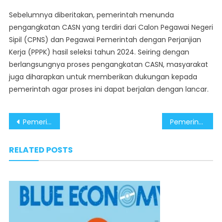
Sebelumnya diberitakan, pemerintah menunda
pengangkatan CASN yang terdiri dari Calon Pegawai Negeri
Sipil (CPNS) dan Pegawai Pemerintah dengan Perjanjian
Kerja (PPPK) hasil seleksi tahun 2024. Seiring dengan
berlangsungnya proses pengangkatan CASN, masyarakat
juga diharapkan untuk memberikan dukungan kepada
pemerintah agar proses ini dapat berjalan dengan lancar.
Post
Pemerintah Tingkatkan Kolaborasi Lintas Sektor Wujudkan Ekonomi Biru
Pemerintah Libatkan Swasta Berantas Judi Online Demi Lindungi Masa Depan Bangsa
navigation
RELATED POSTS