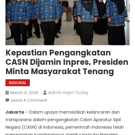
Kepastian Pengangkatan
CASN Dijamin Inpres, Presiden
Minta Masyarakat Tenang
NASIONAL
Admin Kepri Today
March 12, 2025
On
Leave A Comment
Kepastian
Jakarta
– Dalam upaya memastikan kelancaran dan
Pengangkatan
transparansi dalam pengangkatan Calon Aparatur Sipil
CASN
Negara (CASN) di Indonesia, pemerintah Indonesia telah
Dijamin
menegaskan komitmennya melalui Instruksi Presiden
Inpres,