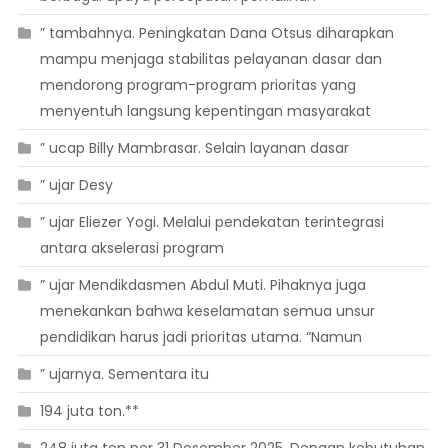
” tambahnya. Peningkatan Dana Otsus diharapkan
mampu menjaga stabilitas pelayanan dasar dan
mendorong program-program prioritas yang
menyentuh langsung kepentingan masyarakat
” ucap Billy Mambrasar. Selain layanan dasar
” ujar Desy
” ujar Eliezer Yogi. Melalui pendekatan terintegrasi
antara akselerasi program
” ujar Mendikdasmen Abdul Muti. Pihaknya juga
menekankan bahwa keselamatan semua unsur
pendidikan harus jadi prioritas utama. “Namun
” ujarnya. Sementara itu
194 juta ton.**
248 juta ton per 31 Desember 2025. Dengan kebutuhan