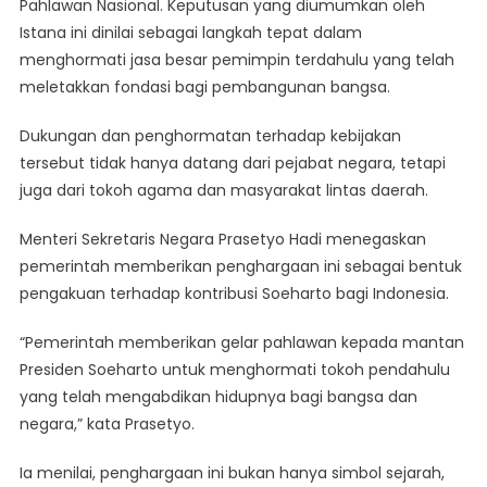
Pahlawan Nasional. Keputusan yang diumumkan oleh
Pahlawan
Nasional
Istana ini dinilai sebagai langkah tepat dalam
Untuk
menghormati jasa besar pemimpin terdahulu yang telah
Soeharto
meletakkan fondasi bagi pembangunan bangsa.
Tuai
Apresiasi
Dukungan dan penghormatan terhadap kebijakan
Publik
tersebut tidak hanya datang dari pejabat negara, tetapi
juga dari tokoh agama dan masyarakat lintas daerah.
Menteri Sekretaris Negara Prasetyo Hadi menegaskan
pemerintah memberikan penghargaan ini sebagai bentuk
pengakuan terhadap kontribusi Soeharto bagi Indonesia.
“Pemerintah memberikan gelar pahlawan kepada mantan
Presiden Soeharto untuk menghormati tokoh pendahulu
yang telah mengabdikan hidupnya bagi bangsa dan
negara,” kata Prasetyo.
Ia menilai, penghargaan ini bukan hanya simbol sejarah,