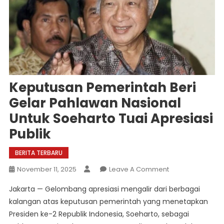
Keputusan Pemerintah Beri
Gelar Pahlawan Nasional
Untuk Soeharto Tuai Apresiasi
Publik
BERITA TERBARU
On
November 11, 2025
Leave A Comment
Keputusan
Jakarta — Gelombang apresiasi mengalir dari berbagai
Pemerintah
kalangan atas keputusan pemerintah yang menetapkan
Beri
Presiden ke-2 Republik Indonesia, Soeharto, sebagai
Gelar