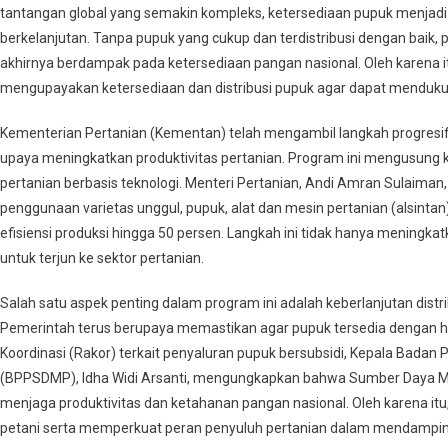
tantangan global yang semakin kompleks, ketersediaan pupuk menjad
Ketahanan
berkelanjutan. Tanpa pupuk yang cukup dan terdistribusi dengan baik, 
Pangan
akhirnya berdampak pada ketersediaan pangan nasional. Oleh karena itu
mengupayakan ketersediaan dan distribusi pupuk agar dapat mendukun
Kementerian Pertanian (Kementan) telah mengambil langkah progres
upaya meningkatkan produktivitas pertanian. Program ini mengusung k
pertanian berbasis teknologi. Menteri Pertanian, Andi Amran Sulaiman
penggunaan varietas unggul, pupuk, alat dan mesin pertanian (alsinta
efisiensi produksi hingga 50 persen. Langkah ini tidak hanya meningka
untuk terjun ke sektor pertanian.
Salah satu aspek penting dalam program ini adalah keberlanjutan distr
Pemerintah terus berupaya memastikan agar pupuk tersedia dengan h
Koordinasi (Rakor) terkait penyaluran pupuk bersubsidi, Kepala Bad
(BPPSDMP), Idha Widi Arsanti, mengungkapkan bahwa Sumber Daya Ma
menjaga produktivitas dan ketahanan pangan nasional. Oleh karena 
petani serta memperkuat peran penyuluh pertanian dalam mendamping