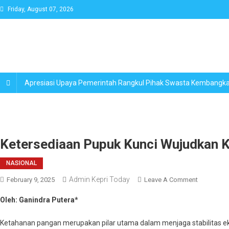
Skip
Friday, August 07, 2026
to
content
Apresiasi Upaya Pemerintah Rangkul Pihak Swasta Kembang
Ketersediaan Pupuk Kunci Wujudkan 
NASIONAL
Admin Kepri Today
On
February 9, 2025
Leave A Comment
Ketersedi
Oleh: Ganindra Putera*
Pupuk
Kunci
Ketahanan pangan merupakan pilar utama dalam menjaga stabilitas e
Wujudkan