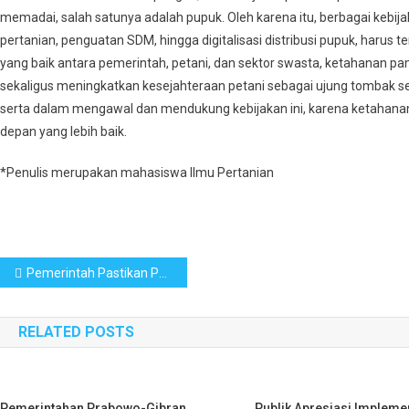
memadai, salah satunya adalah pupuk. Oleh karena itu, berbagai kebija
pertanian, penguatan SDM, hingga digitalisasi distribusi pupuk, harus t
yang baik antara pemerintah, petani, dan sektor swasta, ketahanan pa
sekaligus meningkatkan kesejahteraan petani sebagai ujung tombak se
serta dalam mengawal dan mendukung kebijakan ini, karena ketahan
depan yang lebih baik.
*Penulis merupakan mahasiswa Ilmu Pertanian
Post
Pemerintah Pastikan Peran Aktif UMKM dalam Sukseskan Program Strategis Pemerintah
navigation
RELATED POSTS
Pemerintahan Prabowo-Gibran
Publik Apresiasi Impleme