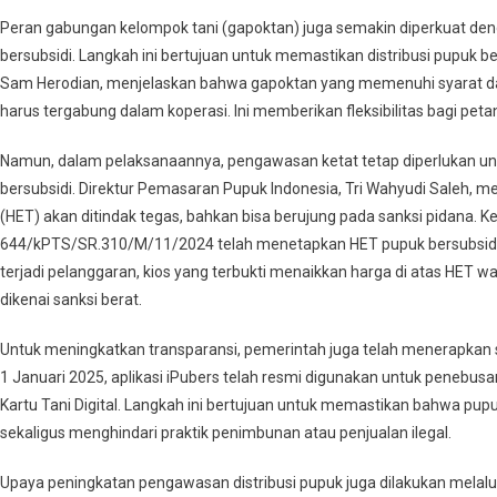
Peran gabungan kelompok tani (gapoktan) juga semakin diperkuat deng
bersubsidi. Langkah ini bertujuan untuk memastikan distribusi pupuk ber
Sam Herodian, menjelaskan bahwa gapoktan yang memenuhi syarat dapa
harus tergabung dalam koperasi. Ini memberikan fleksibilitas bagi p
Namun, dalam pelaksanaannya, pengawasan ketat tetap diperlukan u
bersubsidi. Direktur Pemasaran Pupuk Indonesia, Tri Wahyudi Saleh, 
(HET) akan ditindak tegas, bahkan bisa berujung pada sanksi pidana. K
644/kPTS/SR.310/M/11/2024 telah menetapkan HET pupuk bersubsidi de
terjadi pelanggaran, kios yang terbukti menaikkan harga di atas HET w
dikenai sanksi berat.
Untuk meningkatkan transparansi, pemerintah juga telah menerapkan s
1 Januari 2025, aplikasi iPubers telah resmi digunakan untuk peneb
Kartu Tani Digital. Langkah ini bertujuan untuk memastikan bahwa pup
sekaligus menghindari praktik penimbunan atau penjualan ilegal.
Upaya peningkatan pengawasan distribusi pupuk juga dilakukan melalu