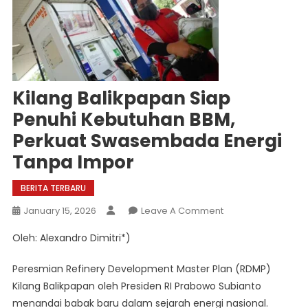
Kilang Balikpapan Siap
Penuhi Kebutuhan BBM,
Perkuat Swasembada Energi
Tanpa Impor
BERITA TERBARU
On
January 15, 2026
Leave A Comment
Kilang
Oleh: Alexandro Dimitri*)
Balikpapan
Siap
Peresmian Refinery Development Master Plan (RDMP)
Penuhi
Kilang Balikpapan oleh Presiden RI Prabowo Subianto
Kebutuhan
menandai babak baru dalam sejarah energi nasional.
BBM,