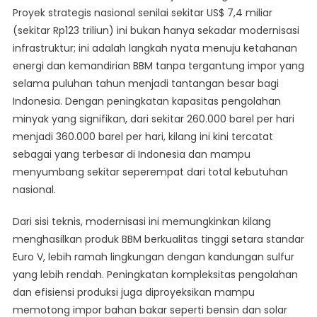
Proyek strategis nasional senilai sekitar US$ 7,4 miliar
Perkuat
Swasembada
(sekitar Rp123 triliun) ini bukan hanya sekadar modernisasi
Energi
infrastruktur; ini adalah langkah nyata menuju ketahanan
Tanpa
energi dan kemandirian BBM tanpa tergantung impor yang
Impor
selama puluhan tahun menjadi tantangan besar bagi
Indonesia. Dengan peningkatan kapasitas pengolahan
minyak yang signifikan, dari sekitar 260.000 barel per hari
menjadi 360.000 barel per hari, kilang ini kini tercatat
sebagai yang terbesar di Indonesia dan mampu
menyumbang sekitar seperempat dari total kebutuhan
nasional.
Dari sisi teknis, modernisasi ini memungkinkan kilang
menghasilkan produk BBM berkualitas tinggi setara standar
Euro V, lebih ramah lingkungan dengan kandungan sulfur
yang lebih rendah. Peningkatan kompleksitas pengolahan
dan efisiensi produksi juga diproyeksikan mampu
memotong impor bahan bakar seperti bensin dan solar