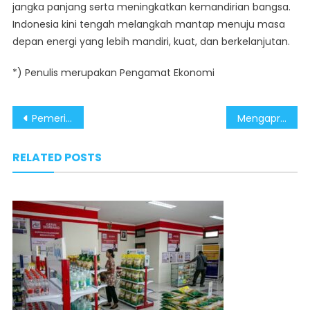
jangka panjang serta meningkatkan kemandirian bangsa.
Indonesia kini tengah melangkah mantap menuju masa
depan energi yang lebih mandiri, kuat, dan berkelanjutan.
*) Penulis merupakan Pengamat Ekonomi
Post
Pemerintah Genjot Hilirisasi Semikonduktor demi Optimalkan Daya Saing di ASEAN
Mengapresiasi Pemerintah Perkuat Kedaulatan Energi Lewat Penghentian Impor BBM
navigation
RELATED POSTS