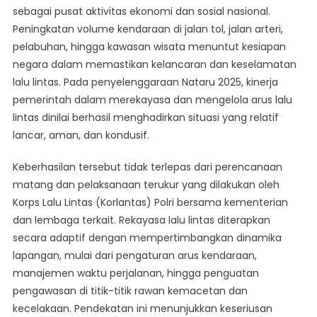
sebagai pusat aktivitas ekonomi dan sosial nasional.
Tahun
Baru
Peningkatan volume kendaraan di jalan tol, jalan arteri,
Terkelola
pelabuhan, hingga kawasan wisata menuntut kesiapan
Baik
negara dalam memastikan kelancaran dan keselamatan
lalu lintas. Pada penyelenggaraan Nataru 2025, kinerja
pemerintah dalam merekayasa dan mengelola arus lalu
lintas dinilai berhasil menghadirkan situasi yang relatif
lancar, aman, dan kondusif.
Keberhasilan tersebut tidak terlepas dari perencanaan
matang dan pelaksanaan terukur yang dilakukan oleh
Korps Lalu Lintas (Korlantas) Polri bersama kementerian
dan lembaga terkait. Rekayasa lalu lintas diterapkan
secara adaptif dengan mempertimbangkan dinamika
lapangan, mulai dari pengaturan arus kendaraan,
manajemen waktu perjalanan, hingga penguatan
pengawasan di titik-titik rawan kemacetan dan
kecelakaan. Pendekatan ini menunjukkan keseriusan