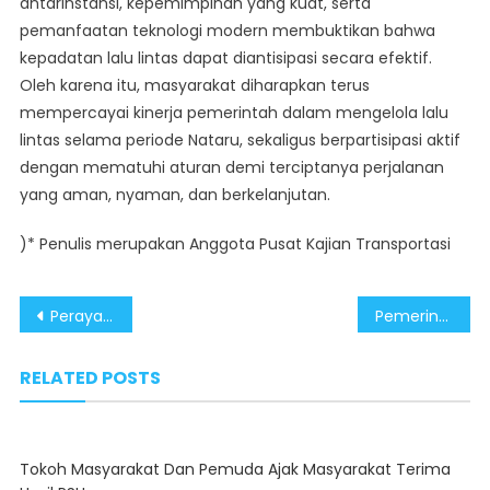
antarinstansi, kepemimpinan yang kuat, serta
pemanfaatan teknologi modern membuktikan bahwa
kepadatan lalu lintas dapat diantisipasi secara efektif.
Oleh karena itu, masyarakat diharapkan terus
mempercayai kinerja pemerintah dalam mengelola lalu
lintas selama periode Nataru, sekaligus berpartisipasi aktif
dengan mematuhi aturan demi terciptanya perjalanan
yang aman, nyaman, dan berkelanjutan.
)* Penulis merupakan Anggota Pusat Kajian Transportasi
Post
Perayaan Tahun Baru Berjalan Kondusif, Publik Apresiasi Kesiapsiagaan Aparat Keamanan
Pemerintah Pacu Perbaikan Infrastruktur Pascabanjir, Ajak Warga Tolak Provokasi Gerakan Separatis di Medsos
navigation
RELATED POSTS
Tokoh Masyarakat Dan Pemuda Ajak Masyarakat Terima