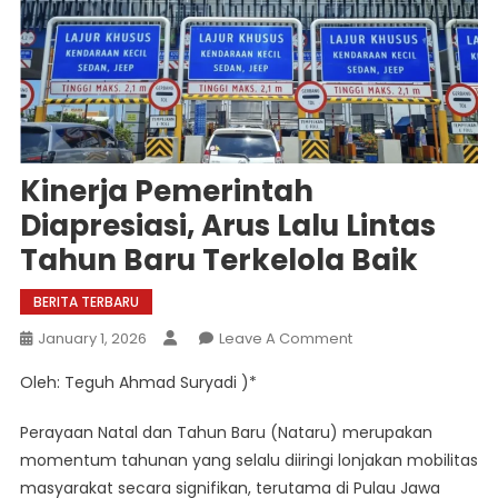
Kinerja Pemerintah
Diapresiasi, Arus Lalu Lintas
Tahun Baru Terkelola Baik
BERITA TERBARU
On
January 1, 2026
Leave A Comment
Kinerja
Oleh: Teguh Ahmad Suryadi )*
Pemerintah
Diapresiasi,
Perayaan Natal dan Tahun Baru (Nataru) merupakan
Arus
momentum tahunan yang selalu diiringi lonjakan mobilitas
Lalu
masyarakat secara signifikan, terutama di Pulau Jawa
Lintas