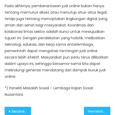
Pada akhirnya, pemberantasan judi online bukan hanya
tentang memutus akses atau menutup situs-situs ilegal,
tetapi juga tentang menciptakan lingkungan digital yang
aman dan sehat bagi masyarakat. Koordinasi dan
kolaborasi lintas sektor adalah kunci untuk mewujudkan
tujuan ini. Dengan pendekatan yang holistik, melibatkan
teknologi, edukasi, dan kerja sama antarlembaga,
pemerintah dapat mengatasi tantangan judi online
secara lebih efektif. Masyarakat pun perlu terus dilibatkan
dalam upaya ini, sehingga bersama-sama kita dapat
melindungi generasi mendatang dari dampak buruk judi
online.
*) Peneliti Masalah Sosial – Lembaga Kajian Sosial
Nusantara
Post
Bersinergi Memberantas Judi Online Demi Lindungi Generasi Muda
Pemerintah Komitmen Berantas Judi Online Lewat Edukasi Digital