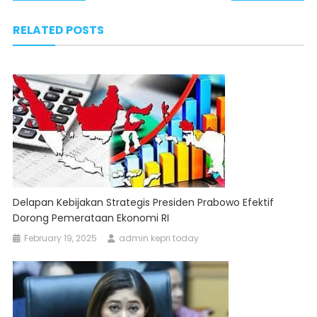
navigation
RELATED POSTS
Delapan Kebijakan Strategis Presiden Prabowo Efektif
Dorong Pemerataan Ekonomi RI
February 19, 2025
admin kepri today