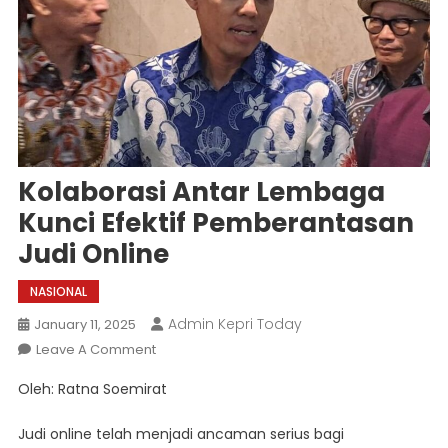
Kolaborasi Antar Lembaga
Kunci Efektif Pemberantasan
Judi Online
NASIONAL
Admin Kepri Today
January 11, 2025
On
Leave A Comment
Kolaborasi
Oleh: Ratna Soemirat
Antar
Lembaga
Judi online telah menjadi ancaman serius bagi
Kunci