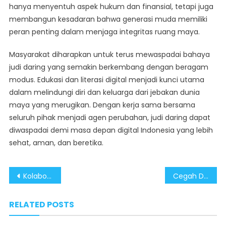
hanya menyentuh aspek hukum dan finansial, tetapi juga
membangun kesadaran bahwa generasi muda memiliki
peran penting dalam menjaga integritas ruang maya.
Masyarakat diharapkan untuk terus mewaspadai bahaya
judi daring yang semakin berkembang dengan beragam
modus. Edukasi dan literasi digital menjadi kunci utama
dalam melindungi diri dan keluarga dari jebakan dunia
maya yang merugikan. Dengan kerja sama bersama
seluruh pihak menjadi agen perubahan, judi daring dapat
diwaspadai demi masa depan digital Indonesia yang lebih
sehat, aman, dan beretika.
Post
Kolaborasi Cerdas, DANA dan Perfilman Satukan Visi Cegah Judi Daring
Cegah Dampak Negatif, Mahasiswa Dukung Pemerintah Berantas Judi Daring
navigation
RELATED POSTS