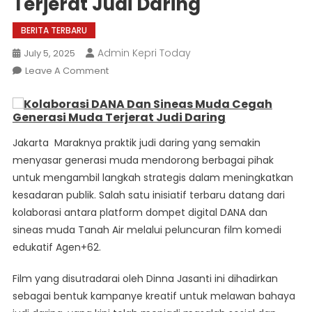
Terjerat Judi Daring
BERITA TERBARU
Admin Kepri Today
July 5, 2025
On
Leave A Comment
Kolaborasi
DANA
Dan
Sineas
Jakarta  Maraknya praktik judi daring yang semakin
Muda
menyasar generasi muda mendorong berbagai pihak
Cegah
untuk mengambil langkah strategis dalam meningkatkan
Generasi
kesadaran publik. Salah satu inisiatif terbaru datang dari
Muda
kolaborasi antara platform dompet digital DANA dan
Terjerat
sineas muda Tanah Air melalui peluncuran film komedi
Judi
Daring
edukatif Agen+62.
Film yang disutradarai oleh Dinna Jasanti ini dihadirkan
sebagai bentuk kampanye kreatif untuk melawan bahaya