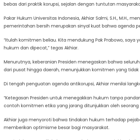
bebas dari praktik korupsi, sejalan dengan tuntutan masyara
Prabowo
Jadi
Pakar Hukum Universitas Indonesia, Akhiar Salmi, S.H., M.H.,
Momentum
pemerintahan bersih merupakan sinyal kuat bahwa agenda pe
Baru
Pemerintahan
“Itulah komitmen beliau. Kita mendukung Pak Prabowo, saya ya
Bersih
hukum dan dipecat,” tegas Akhiar.
Menurutnya, keberanian Presiden menegaskan bahwa seluruh p
dari pusat hingga daerah, menunjukkan komitmen yang tidak s
Di tengah penguatan agenda antikorupsi, Akhiar menilai langk
“Ketegasan Presiden untuk menegakkan hukum tanpa pandang
contoh komitmen etika yang jarang ditunjukkan oleh seorang
Akhiar juga menyoroti bahwa tindakan hukum terhadap pejaba
memberikan optimisme besar bagi masyarakat.