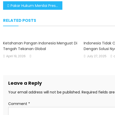
Post
Pakar Hukum Menilai Presiden Prabowo Tegaskan Komitmen Etika dalam Penegakan Hukum
navigation
RELATED POSTS
Ketahanan Pangan Indonesia Menguat Di
Indonesia Tidak 
Tengah Tekanan Global
Dengan Solusi Ny
April 19, 2026
July 27, 2025
Leave a Reply
Your email address will not be published.
Required fields a
Comment
*