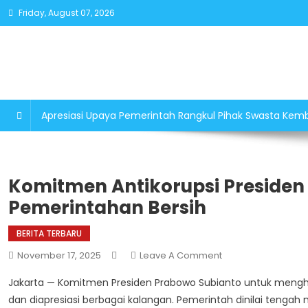
Skip
Friday, August 07, 2026
to
content
Apresiasi Upaya Pemerintah Rangkul Pihak Swasta K
Komitmen Antikorupsi Preside
Pemerintahan Bersih
BERITA TERBARU
On
November 17, 2025
Leave A Comment
Komitmen
Jakarta — Komitmen Presiden Prabowo Subianto untuk mengha
Antikorupsi
dan diapresiasi berbagai kalangan. Pemerintah dinilai tenga
Presiden