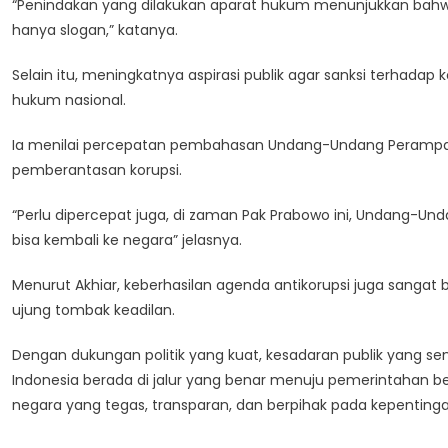
“Penindakan yang dilakukan aparat hukum menunjukkan bahw
hanya slogan,” katanya.
Selain itu, meningkatnya aspirasi publik agar sanksi terhadap
hukum nasional.
Ia menilai percepatan pembahasan Undang-Undang Perampa
pemberantasan korupsi.
“Perlu dipercepat juga, di zaman Pak Prabowo ini, Undang-U
bisa kembali ke negara” jelasnya.
Menurut Akhiar, keberhasilan agenda antikorupsi juga sanga
ujung tombak keadilan.
Dengan dukungan politik yang kuat, kesadaran publik yang se
Indonesia berada di jalur yang benar menuju pemerintahan be
negara yang tegas, transparan, dan berpihak pada kepentinga