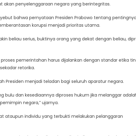
kat akan penyelenggaraan negara yang berintegritas.
 menyebut bahwa pernyataan Presiden Prabowo tentang pentingny
mberantasan korupsi menjadi prioritas utama.
kin beliau serius, buktinya orang yang dekat dengan beliau, dip
roses pemerintahan harus dijalankan dengan standar etika tin
ekadar retorika.
ah Presiden menjadi teladan bagi seluruh aparatur negara.
 bulu dan kesediaannya diproses hukum jika melanggar adala
 pemimpin negara,” ujarnya.
t ataupun individu yang terbukti melakukan pelanggaran