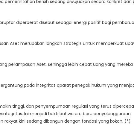
a pemerintahan bersih sedang diwujudkan secara konkret dan
 koruptor diperberat disebut sebagai energi positif bagi pembaru
san Aset merupakan langkah strategis untuk memperkuat upa
ndang perampasan Aset, sehingga lebih cepat uang yang mereka
t bergantung pada integritas aparat penegak hukum yang menjad
makin tinggi, dan penyempurnaan regulasi yang terus dipercepa
rintegritas. Ini menjadi bukti bahwa era baru penyelenggaraan
n rakyat kini sedang dibangun dengan fondasi yang kokoh. (*)