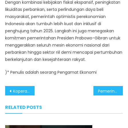
Dengan kombinasi kebijakan fiskal ekspansif, peningkatan
likuiditas perbankan, serta perlindungan daya beli
masyarakat, pemerintah optimistis perekonomian
Indonesia akan tumbuh lebih kuat dan inklusif di
penghujung tahun 2025. Langkah ini juga menegaskan
komitmen pemerintahan Presiden Prabowo-Gibran untuk
menggerakkan seluruh mesin ekonomi nasional dari
perbankan hingga sektor riil demi mencapai pertumbuhan
berkelanjutan dan kesejahteraan rakyat.
)* Penulis adalah seorang Pengamat Ekonomi
Post
Koperasi Desa Merah Putih Ciptakan Ekosistem Ekonomi Kuat di Pedesaan
Pemerintah Perkuat Daya Beli Rakyat Lewat Stimulus Ekonomi Tepat Sasaran
navigation
RELATED POSTS