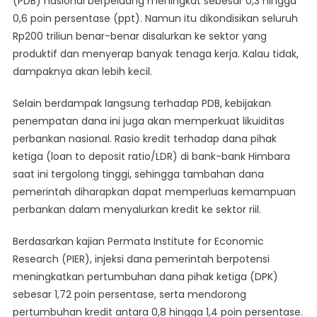
(PDB) nasional berpeluang meningkat sebesar 0,3 hingga
0,6 poin persentase (ppt). Namun itu dikondisikan seluruh
Rp200 triliun benar-benar disalurkan ke sektor yang
produktif dan menyerap banyak tenaga kerja. Kalau tidak,
dampaknya akan lebih kecil.
Selain berdampak langsung terhadap PDB, kebijakan
penempatan dana ini juga akan memperkuat likuiditas
perbankan nasional. Rasio kredit terhadap dana pihak
ketiga (loan to deposit ratio/LDR) di bank-bank Himbara
saat ini tergolong tinggi, sehingga tambahan dana
pemerintah diharapkan dapat memperluas kemampuan
perbankan dalam menyalurkan kredit ke sektor riil.
Berdasarkan kajian Permata Institute for Economic
Research (PIER), injeksi dana pemerintah berpotensi
meningkatkan pertumbuhan dana pihak ketiga (DPK)
sebesar 1,72 poin persentase, serta mendorong
pertumbuhan kredit antara 0,8 hingga 1,4 poin persentase.