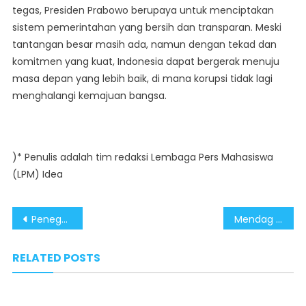
tegas, Presiden Prabowo berupaya untuk menciptakan
sistem pemerintahan yang bersih dan transparan. Meski
tantangan besar masih ada, namun dengan tekad dan
komitmen yang kuat, Indonesia dapat bergerak menuju
masa depan yang lebih baik, di mana korupsi tidak lagi
menghalangi kemajuan bangsa.
)* Penulis adalah tim redaksi Lembaga Pers Mahasiswa
(LPM) Idea
Post
Penegakan Hukum dan Pemberantasan Korupsi Era Presiden Prabowo Banjir Apresiasi
Mendag Jamin Stok dan Harga Pangan Stabil Hadapi Lebaran 2025
navigation
RELATED POSTS