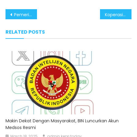
Post
Pemerintah Tegaskan KUHAP dan KUHP Tidak Membungkam Kritik
Koperasi Merah Putih Perlihatkan Arah Baru Kebijakan Ekonomi Rakyat
navigation
RELATED POSTS
Makin Dekat Dengan Masyarakat, BIN Luncurkan Akun
Medsos Resmi
March 18, 2025
admin kepri today