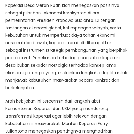
Merah
Koperasi Desa Merah Putih kian menegaskan posisinya
Putih
sebagai pilar baru ekonomi kerakyatan di era
Jadi
pemerintahan Presiden Prabowo Subianto. Di tengah
Pilar
tantangan ekonomi global, ketimpangan wilayah, serta
Baru
Ekonomi
kebutuhan untuk memperkuat daya tahan ekonomi
Kerakyatan
nasional dari bawah, koperasi kembali ditempatkan
Di
sebagai instrumen strategis pembangunan yang berpihak
Era
pada rakyat. Penekanan terhadap penguatan koperasi
Presiden
desa bukan sekadar nostalgia terhadap konsep lama
Prabowo
ekonomi gotong royong, melainkan langkah adaptif untuk
menjawab kebutuhan masyarakat secara konkret dan
berkelanjutan.
Arah kebijakan ini tercermin dari langkah aktif
Kementerian Koperasi dan UKM yang mendorong
transformasi koperasi agar lebih relevan dengan
kebutuhan riil masyarakat. Menteri Koperasi Ferry
Juliantono menegaskan pentingnya menghadirkan