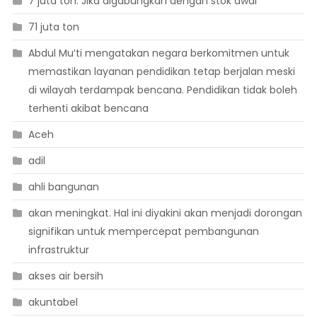
7 juta ton. Jika digabungkan dengan stok awal
71 juta ton
Abdul Mu’ti mengatakan negara berkomitmen untuk
memastikan layanan pendidikan tetap berjalan meski
di wilayah terdampak bencana. Pendidikan tidak boleh
terhenti akibat bencana
Aceh
adil
ahli bangunan
akan meningkat. Hal ini diyakini akan menjadi dorongan
signifikan untuk mempercepat pembangunan
infrastruktur
akses air bersih
akuntabel