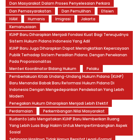
Dan Masyarakat Dalam Proses Penyelesaian Perkara
Dan Pemasyarakatan
Dan Pemulihan
Efisien
HAM
Humanis
Imigrasi
Jakarta
Kemanusiaan
KUHP Baru Diharapkan Menjadi Fondasi Kuat Bagi Terwujudnya
Sistem Hukum Pidana Indonesia Yang Adil
KUHP Baru Juga Diharapkan Dapat Meningkatkan Kepercayaan
Publik Terhadap Sistem Peradilan Pidana. Dengan Penekanan
Pada Proporsionalitas
Menteri Koordinator Bidang Hukum
Pelaku
Pemberlakuan Kitab Undang-Undang Hukum Pidana (KUHP)
Baru Menandai Babak Baru Reformasi Hukum Pidana Di
Indonesia Dengan Mengedepankan Pendekatan Yang Lebih
Modern
Penegakan Hukum Diharapkan Menjadi Lebih Efektif
Perdamaian
Perkembangan Nilai Masyarakat
Rudianto Lallo Mengatakan KUHP Baru Memberikan Ruang
Yang Lebih Luas Bagi Hakim Untuk Mempertimbangkan Aspek
Sosial
Sehingga Hasilnya Tidak Hanya Bersifat Legal-Formal