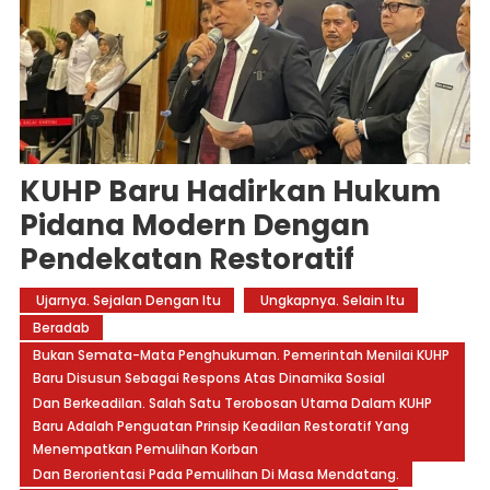
KUHP Baru Hadirkan Hukum
Pidana Modern Dengan
Pendekatan Restoratif
 Ujarnya. Sejalan Dengan Itu
 Ungkapnya. Selain Itu
Beradab
Bukan Semata-Mata Penghukuman. Pemerintah Menilai KUHP
Baru Disusun Sebagai Respons Atas Dinamika Sosial
Dan Berkeadilan. Salah Satu Terobosan Utama Dalam KUHP
Baru Adalah Penguatan Prinsip Keadilan Restoratif Yang
Menempatkan Pemulihan Korban
Dan Berorientasi Pada Pemulihan Di Masa Mendatang.