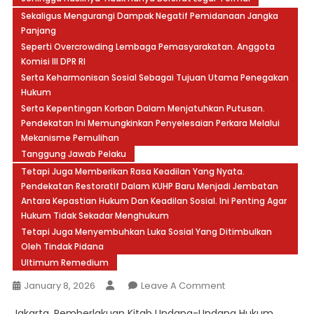
Sekaligus Mengurangi Dampak Negatif Pemidanaan Jangka
Panjang
Seperti Overcrowding Lembaga Pemasyarakatan. Anggota
Komisi III DPR RI
Serta Keharmonisan Sosial Sebagai Tujuan Utama Penegakan
Hukum
Serta Kepentingan Korban Dalam Menjatuhkan Putusan.
Pendekatan Ini Memungkinkan Penyelesaian Perkara Melalui
Mekanisme Pemulihan
Tanggung Jawab Pelaku
Tetapi Juga Memberikan Rasa Keadilan Yang Nyata.
Pendekatan Restoratif Dalam KUHP Baru Menjadi Jembatan
Antara Kepastian Hukum Dan Keadilan Sosial. Ini Penting Agar
Hukum Tidak Sekadar Menghukum
Tetapi Juga Menyembuhkan Luka Sosial Yang Ditimbulkan
Oleh Tindak Pidana
Ultimum Remedium
On
January 8, 2026
Leave A Comment
KUHP
Jakarta, Pemberlakuan Kitab Undang-Undang Hukum