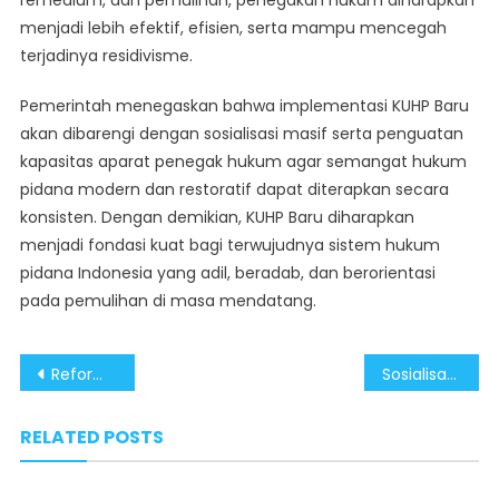
remedium, dan pemulihan, penegakan hukum diharapkan
menjadi lebih efektif, efisien, serta mampu mencegah
terjadinya residivisme.
Pemerintah menegaskan bahwa implementasi KUHP Baru
akan dibarengi dengan sosialisasi masif serta penguatan
kapasitas aparat penegak hukum agar semangat hukum
pidana modern dan restoratif dapat diterapkan secara
konsisten. Dengan demikian, KUHP Baru diharapkan
menjadi fondasi kuat bagi terwujudnya sistem hukum
pidana Indonesia yang adil, beradab, dan berorientasi
pada pemulihan di masa mendatang.
Post
Reformasi KUHAP Tingkatkan Kontrol Yudisial dan Mekanisme Praperadilan bagi Warga Negara
Sosialisasi KUHAP Baru Dijalankan untuk Memastikan Penegakan Hukum Berkeadilan
navigation
RELATED POSTS