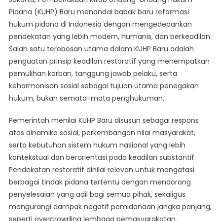
Baru
Pidana (KUHP) Baru menandai babak baru reformasi
Hadirkan
hukum pidana di Indonesia dengan mengedepankan
Hukum
pendekatan yang lebih modern, humanis, dan berkeadilan.
Pidana
Modern
Salah satu terobosan utama dalam KUHP Baru adalah
Dengan
penguatan prinsip keadilan restoratif yang menempatkan
Pendekatan
pemulihan korban, tanggung jawab pelaku, serta
Restoratif
keharmonisan sosial sebagai tujuan utama penegakan
hukum, bukan semata-mata penghukuman.
Pemerintah menilai KUHP Baru disusun sebagai respons
atas dinamika sosial, perkembangan nilai masyarakat,
serta kebutuhan sistem hukum nasional yang lebih
kontekstual dan berorientasi pada keadilan substantif.
Pendekatan restoratif dinilai relevan untuk mengatasi
berbagai tindak pidana tertentu dengan mendorong
penyelesaian yang adil bagi semua pihak, sekaligus
mengurangi dampak negatif pemidanaan jangka panjang,
seperti overcrowding lembaga pemasyarakatan.