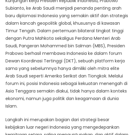
Kunjungan kerja Presiden Republik Indonesia, Prabowo
Peran
Subianto, ke Arab Saudi menjadi penanda penting arah
Indonesia
baru diplomasi Indonesia yang semakin aktif dan strategis
Dalam
dalam kancah geopolitik global, khususnya di kawasan
Isu
Geopolitik
Timur Tengah. Dalam pertemuan bilateral tingkat tinggi
Timur
dengan Putra Mahkota sekaligus Perdana Menteri Arab
Tengah
Saudi, Pangeran Mohammed bin Salman (MBS), Presiden
Prabowo berhasil membawa Indonesia ke dalam forum
Dewan Koordinasi Tertinggi (DKT), sebuah platform kerja
sama yang sebelumnya hanya dimiliki oleh mitra elite
Arab Saudi seperti Amerika Serikat dan Tiongkok. Melalui
forum ini, posisi Indonesia sebagai kekuatan menengah di
Asia Tenggara semakin diakui, tidak hanya dalam konteks
ekonomi, namun juga politik dan keagamaan di dunia
Islam.
Langkah ini merupakan bagian dari strategi besar
kebijakan luar negeri Indonesia yang mengedepankan
kemitraan setara, saling menguntungkan, dan aktif dalam