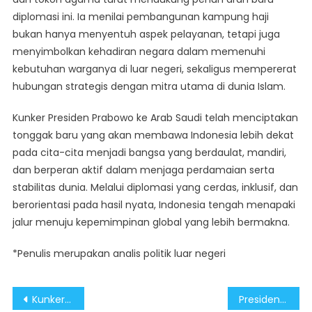
diplomasi ini. Ia menilai pembangunan kampung haji
bukan hanya menyentuh aspek pelayanan, tetapi juga
menyimbolkan kehadiran negara dalam memenuhi
kebutuhan warganya di luar negeri, sekaligus mempererat
hubungan strategis dengan mitra utama di dunia Islam.
Kunker Presiden Prabowo ke Arab Saudi telah menciptakan
tonggak baru yang akan membawa Indonesia lebih dekat
pada cita-cita menjadi bangsa yang berdaulat, mandiri,
dan berperan aktif dalam menjaga perdamaian serta
stabilitas dunia. Melalui diplomasi yang cerdas, inklusif, dan
berorientasi pada hasil nyata, Indonesia tengah menapaki
jalur menuju kepemimpinan global yang lebih bermakna.
*Penulis merupakan analis politik luar negeri
Post
Kunker ke Saudi, Presiden Prabowo Dorong Peningkatan Layanan Haji Indonesia
Presiden Prabowo Dukung Resolusi Damai Krisis Timur Tengah dalam Kunker ke Saudi