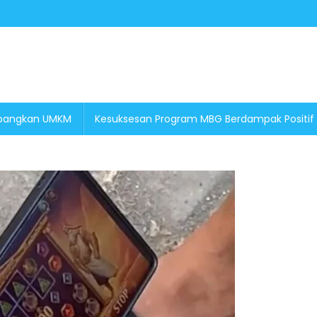
embangkan UMKM
Kesuksesan Program MBG Berdampak Positif