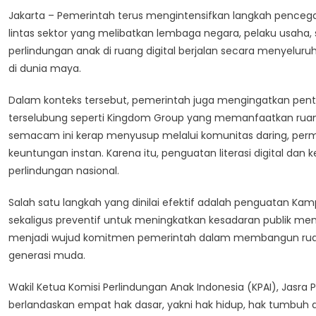
Langkah
Jakarta – Pemerintah terus mengintensifkan langkah penceg
Nyata
lintas sektor yang melibatkan lembaga negara, pelaku usaha, 
Pemerintah
perlindungan anak di ruang digital berjalan secara menyeluru
Berantas
di dunia maya.
Judi
Daring
Dalam konteks tersebut, pemerintah juga mengingatkan pen
Di
Kalangan
terselubung seperti Kingdom Group yang memanfaatkan rua
Anak
semacam ini kerap menyusup melalui komunitas daring, permain
Muda
keuntungan instan. Karena itu, penguatan literasi digital dan 
Terus
perlindungan nasional.
Diperkuat
Salah satu langkah yang dinilai efektif adalah penguatan Kam
sekaligus preventif untuk meningkatkan kesadaran publik men
menjadi wujud komitmen pemerintah dalam membangun ruang
generasi muda.
Wakil Ketua Komisi Perlindungan Anak Indonesia (KPAI), Jasr
berlandaskan empat hak dasar, yakni hak hidup, hak tumbuh da