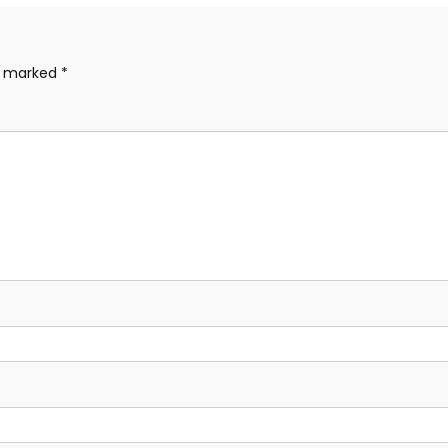
re marked
*