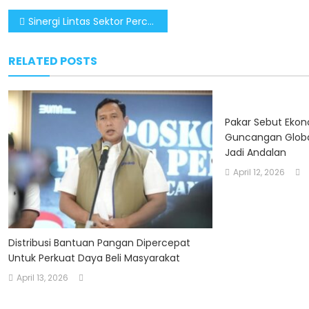
Post
Sinergi Lintas Sektor Percepat Pemulihan Aceh, Pemerintah Tegaskan Tolak Provokasi Separatis
navigation
RELATED POSTS
Pakar Sebut Ekon
Guncangan Globa
Jadi Andalan
April 12, 2026
Distribusi Bantuan Pangan Dipercepat
Untuk Perkuat Daya Beli Masyarakat
April 13, 2026