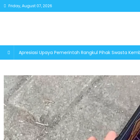
Skip
Friday, August 07, 2026
to
content
Apresiasi Upaya Pemerintah Rangkul Pihak Swasta K