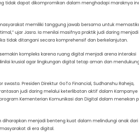
ang tidak dapat dikompromikan dalam menghadapi maraknya ind
dan masyarakat memiliki tanggung jawab bersama untuk memastik
l,” ujar Jasra. Ia menilai masifnya praktik judi daring menjadi
a tidak ditangani secara komprehensif dan berkelanjutan.
makin kompleks karena ruang digital menjadi arena interaksi
dinilai krusial agar lingkungan digital tetap aman dan mendukun
 swasta. Presiden Direktur GoTo Financial, Sudhanshu Raheja,
san judi daring melalui keterlibatan aktif dalam Kampanye 
 program Kementerian Komunikasi dan Digital dalam menekan pr
kukan diharapkan menjadi benteng kuat dalam melindungi anak dari
asyarakat di era digital.