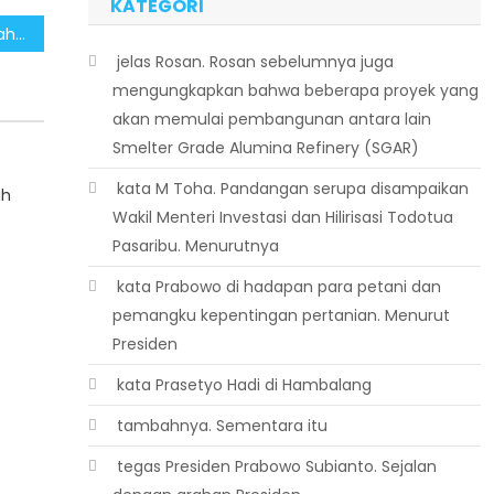
KATEGORI
Perkuat DTSEN, Pemerintah Tutup Celah Penyalahgunaan Bansos untuk Judi Daring
 jelas Rosan. Rosan sebelumnya juga
mengungkapkan bahwa beberapa proyek yang
akan memulai pembangunan antara lain
Smelter Grade Alumina Refinery (SGAR)
 kata M Toha. Pandangan serupa disampaikan
ah
Wakil Menteri Investasi dan Hilirisasi Todotua
Pasaribu. Menurutnya
 kata Prabowo di hadapan para petani dan
pemangku kepentingan pertanian. Menurut
Presiden
 kata Prasetyo Hadi di Hambalang
 tambahnya. Sementara itu
 tegas Presiden Prabowo Subianto. Sejalan