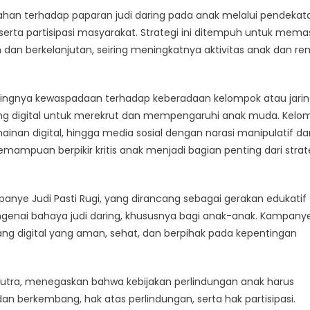
ahan terhadap paparan judi daring pada anak melalui pendekat
serta partisipasi masyarakat. Strategi ini ditempuh untuk mema
h dan berkelanjutan, seiring meningkatnya aktivitas anak dan re
tingnya kewaspadaan terhadap keberadaan kelompok atau jari
ng digital untuk merekrut dan mempengaruhi anak muda. Kelo
an digital, hingga media sosial dengan narasi manipulatif dan
kemampuan berpikir kritis anak menjadi bagian penting dari strat
panye Judi Pasti Rugi, yang dirancang sebagai gerakan edukatif
genai bahaya judi daring, khususnya bagi anak-anak. Kampanye
 digital yang aman, sehat, dan berpihak pada kepentingan
a Putra, menegaskan bahwa kebijakan perlindungan anak harus
n berkembang, hak atas perlindungan, serta hak partisipasi.