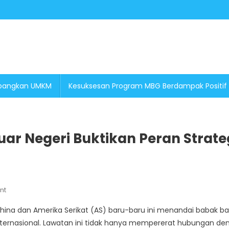
embangkan UMKM
Kesuksesan Program MBG Berdampak Positif
ar Negeri Buktikan Peran Strate
On
nt
Lawatan
China dan Amerika Serikat (AS) baru-baru ini menandai babak ba
Presiden
internasional. Lawatan ini tidak hanya mempererat hubungan de
Prabowo