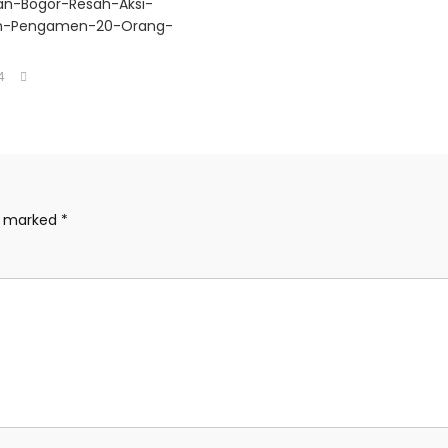
an-Bogor-Resah-Aksi-
n-Pengamen-20-Orang-
4
re marked
*