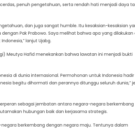
g cerdas, penuh pengetahuan, serta rendah hati menjadi daya tar
ngetahuan, dan juga sangat humble. Itu kesaksian-kesaksian y
mu dengan Pak Prabowo. Saya melihat bahwa apa yang dilakukan 
ndonesia,” lanjut Ujabg.
digi) Meutya Hafid menekankan bahwa lawatan ini menjadi bukti
nesia di dunia internasional. Permohonan untuk Indonesia hadir
esia begitu dihormati dan perannya ditunggu seluruh dunia,” je
 berperan sebagai jembatan antara negara-negara berkembang
gutamakan hubungan baik dan kerjasama strategis.
a-negara berkembang dengan negara maju. Tentunya dalam