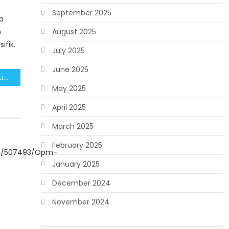
September 2025
a
n
August 2025
ifik.
July 2025
June 2025
Pengamat: Capaian Kunjungan Prabowo Keluar Negeri Bawa Indonesia Sebagai Pemain Global
May 2025
April 2025
March 2025
February 2025
sts/507493/opm-
January 2025
December 2024
November 2024