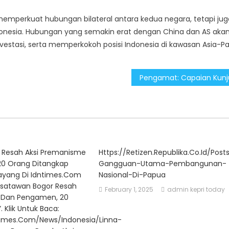
memperkuat hubungan bilateral antara kedua negara, tetapi jug
donesia. Hubungan yang semakin erat dengan China dan AS aka
tasi, serta memperkokoh posisi Indonesia di kawasan Asia-Pas
 Resah Aksi Premanisme
Https://retizen.republika.co.id/po
0 Orang Ditangkap
Gangguan-Utama-Pembangunan-
 Tayang Di Idntimes.com
Nasional-Di-Papua
isatawan Bogor Resah
February 1, 2025
admin kepri today
 Dan Pengamen, 20
 Klik Untuk Baca:
times.com/news/indonesia/linna-