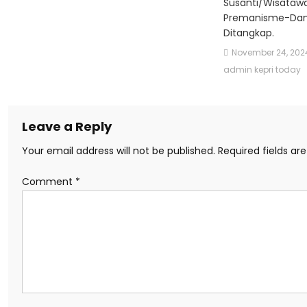
Susanti/wisataw
Premanisme-Da
Ditangkap.
November 24, 202
admin kepri today
Leave a Reply
Your email address will not be published.
Required fields a
Comment
*