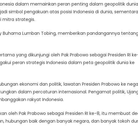
onesia dalam memainkan peran penting dalam geopolitik dunia
Ke
di simbol pengakuan atas posisi Indonesia di dunia, sementar
Luar
Negeri
mitra strategis.
Buktikan
Peran
Fredy Buhama Lumban Tobing, memberikan pandangannya tentan
Strategis
Indonesia
Di
tama yang dikunjungi oleh Pak Prabowo sebagai Presiden RI ke
Dunia
i peran strategis Indonesia dalam peta geopolitik dunia ke
ubungan ekonomi dan politik, lawatan Presiden Prabowo ke neg
ungkan dalam percaturan internasional. Pengamat politik, Ujan
mbanggakan rakyat Indonesia.
kan oleh Pak Prabowo sebagai Presiden RI ke-8, itu membuat d
an, hubungan baik dengan banyak negara, dan banyak tokoh dun