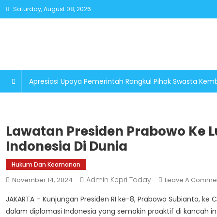
Skip
Saturday, August 08, 2026
to
content
Apresiasi Upaya Pemerintah Rangkul Pihak Swasta K
Lawatan Presiden Prabowo Ke Lu
Indonesia Di Dunia
Hukum Dan Keamanan
Admin Kepri Today
November 14, 2024
Leave A Comme
JAKARTA – Kunjungan Presiden RI ke-8, Prabowo Subianto, ke 
dalam diplomasi Indonesia yang semakin proaktif di kancah 