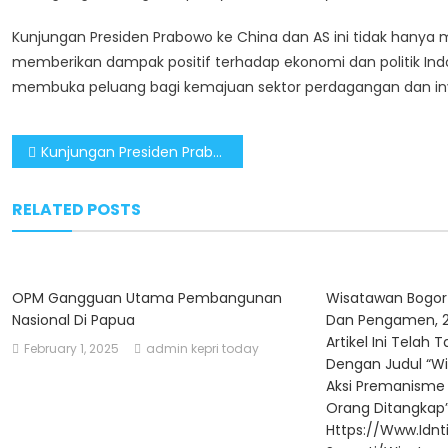
Kunjungan Presiden Prabowo ke China dan AS ini tidak hanya 
memberikan dampak positif terhadap ekonomi dan politik In
membuka peluang bagi kemajuan sektor perdagangan dan inves
Post
Kunjungan Presiden Prabowo Berbuah Manis: AS dan China Dukung Program Makanan Bergizi Gratis di Indonesia
navigation
RELATED POSTS
OPM Gangguan Utama Pembangunan
Wisatawan Bogor
Nasional Di Papua
Dan Pengamen, 2
Artikel Ini Telah
February 1, 2025
admin kepri today
Dengan Judul “W
Aksi Premanisme
Orang Ditangkap”.
Https://www.idn