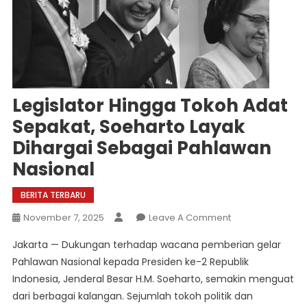
Legislator Hingga Tokoh Adat
Sepakat, Soeharto Layak
Dihargai Sebagai Pahlawan
Nasional
BERITA TERBARU
On
November 7, 2025
Leave A Comment
Legislator
Jakarta — Dukungan terhadap wacana pemberian gelar
Hingga
Pahlawan Nasional kepada Presiden ke-2 Republik
Tokoh
Indonesia, Jenderal Besar H.M. Soeharto, semakin menguat
Adat
dari berbagai kalangan. Sejumlah tokoh politik dan
Sepakat,