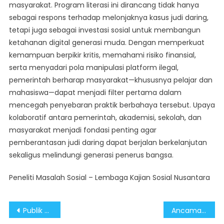
masyarakat. Program literasi ini dirancang tidak hanya
sebagai respons terhadap melonjaknya kasus judi daring,
tetapi juga sebagai investasi sosial untuk membangun
ketahanan digital generasi muda. Dengan memperkuat
kemampuan berpikir kritis, memahami risiko finansial,
serta menyadari pola manipulasi platform ilegal,
pemerintah berharap masyarakat—khususnya pelajar dan
mahasiswa—dapat menjadi filter pertama dalam
mencegah penyebaran praktik berbahaya tersebut. Upaya
kolaboratif antara pemerintah, akademisi, sekolah, dan
masyarakat menjadi fondasi penting agar
pemberantasan judi daring dapat berjalan berkelanjutan
sekaligus melindungi generasi penerus bangsa.
Peneliti Masalah Sosial – Lembaga Kajian Sosial Nusantara
Post
Publik Wajib Jaga Situasi Kondusif, Prosedur Penetapan Gelar Telah Transparan dan Sesuai Ketentuan
Ancaman Senyap Judi Daring yang Menggerus Masa Depan Generasi Muda dan Stabilitas Sosial Ekonomi