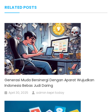
navigation
RELATED POSTS
Generasi Muda Bersinergi Dengan Aparat Wujudkan
Indonesia Bebas Judi Daring
April 30, 2025
admin kepri today