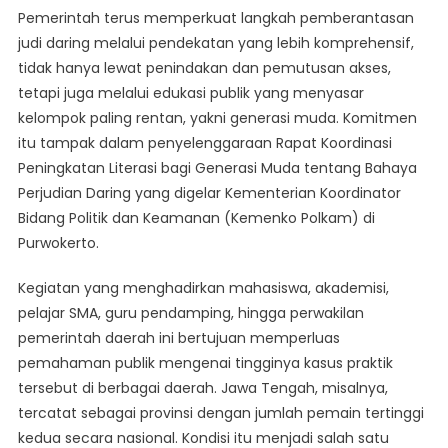
Publik,
Pemerintah terus memperkuat langkah pemberantasan
Pemerintah
judi daring melalui pendekatan yang lebih komprehensif,
Tegaskan
tidak hanya lewat penindakan dan pemutusan akses,
Komitmen
tetapi juga melalui edukasi publik yang menyasar
Memutus
Lingkaran
kelompok paling rentan, yakni generasi muda. Komitmen
Judi
itu tampak dalam penyelenggaraan Rapat Koordinasi
Daring
Peningkatan Literasi bagi Generasi Muda tentang Bahaya
Perjudian Daring yang digelar Kementerian Koordinator
Bidang Politik dan Keamanan (Kemenko Polkam) di
Purwokerto.
Kegiatan yang menghadirkan mahasiswa, akademisi,
pelajar SMA, guru pendamping, hingga perwakilan
pemerintah daerah ini bertujuan memperluas
pemahaman publik mengenai tingginya kasus praktik
tersebut di berbagai daerah. Jawa Tengah, misalnya,
tercatat sebagai provinsi dengan jumlah pemain tertinggi
kedua secara nasional. Kondisi itu menjadi salah satu