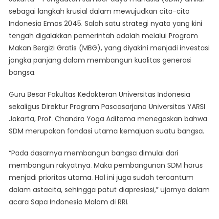
Bergizi
sebagai langkah krusial dalam mewujudkan cita-cita
Gratis,
Indonesia Emas 2045. Salah satu strategi nyata yang kini
Strategi
tengah digalakkan pemerintah adalah melalui Program
Jitu
Pemerintah
Makan Bergizi Gratis (MBG), yang diyakini menjadi investasi
Tingkatkan
jangka panjang dalam membangun kualitas generasi
Kualitas
bangsa.
Pendidikan
Dan
Guru Besar Fakultas Kedokteran Universitas Indonesia
Kesehatan
sekaligus Direktur Program Pascasarjana Universitas YARSI
Anak
Jakarta, Prof. Chandra Yoga Aditama menegaskan bahwa
SDM merupakan fondasi utama kemajuan suatu bangsa.
“Pada dasarnya membangun bangsa dimulai dari
membangun rakyatnya. Maka pembangunan SDM harus
menjadi prioritas utama. Hal ini juga sudah tercantum
dalam astacita, sehingga patut diapresiasi,” ujarnya dalam
acara Sapa Indonesia Malam di RRI.