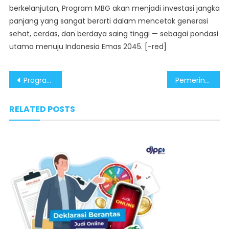
berkelanjutan, Program MBG akan menjadi investasi jangka
panjang yang sangat berarti dalam mencetak generasi
sehat, cerdas, dan berdaya saing tinggi — sebagai pondasi
utama menuju Indonesia Emas 2045. [-red]
Post
Program Makan Bergizi Gratis: Investasi Jangka Panjang untuk SDM Unggul
Pemerintah Gandeng Mahasiswa Perangi Judi Online
navigation
RELATED POSTS