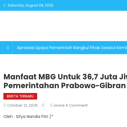
Skip
Saturday, August 08, 2026
to
content
Apresiasi Upaya Pemerintah Rangkul Pihak Swasta K
Manfaat MBG Untuk 36,7 Juta J
Pemerintahan Prabowo-Gibran
BERITA TERBARU
On
October 21, 2025
Leave A Comment
Manfaat
Oleh : Sifya Nandia Fitri )*
MBG
Untuk