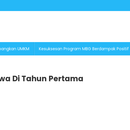
embangkan UMKM
Kesuksesan Program MBG Berdampak Positif
iwa Di Tahun Pertama