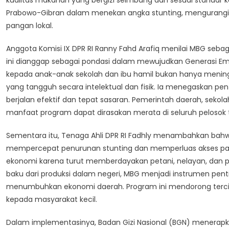
kualitas makanan yang bergizi seimbang dan sesuai standar 
Prabowo-Gibran dalam menekan angka stunting, mengurangi 
pangan lokal.
Anggota Komisi IX DPR RI Ranny Fahd Arafiq menilai MBG seba
ini dianggap sebagai pondasi dalam mewujudkan Generasi Em
kepada anak-anak sekolah dan ibu hamil bukan hanya menin
yang tangguh secara intelektual dan fisik. Ia menegaskan pen
berjalan efektif dan tepat sasaran. Pemerintah daerah, sekol
manfaat program dapat dirasakan merata di seluruh pelosok t
Sementara itu, Tenaga Ahli DPR RI Fadhly menambahkan bah
mempercepat penurunan stunting dan memperluas akses pangan
ekonomi karena turut memberdayakan petani, nelayan, dan 
baku dari produksi dalam negeri, MBG menjadi instrumen pen
menumbuhkan ekonomi daerah. Program ini mendorong tercipt
kepada masyarakat kecil.
Dalam implementasinya, Badan Gizi Nasional (BGN) menerapka