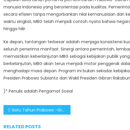
manusia Indonesia yang berorientasi pada kualitas. Pemerin
secara efisien tanpa mengorbankan nilai kemanusiaan dan keb
waktu singkat, MBG telah menjadi contoh nyata bahwa negara
hingga hilir.
Ke depan, tantangan terbesar adalah menjaga konsistensi ku
seluruh penerima manfaat. Sinergi antara pemerintah, lemb
memastikan keberlanjutan MBG sebagai kebijakan publik yan
berkelanjutan, MBG akan terus menjadi motor penggerak dala
menghadapi masa depan. Program ini bukan sekadar kebijakan 
Presiden Prabowo Subianto dan Wakil Presiden Gibran Raka
)* Penulis adalah Pengamat Sosial
Post
Satu Tahun Prabowo -Gibran: Program MBG Dorong Kualitas SDM dan Ekonomi Lokal
navigation
RELATED POSTS