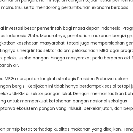
keamanan pangan. Hal ini sejalan dengan tujuan besar pemerin
malnutrisi, serta mendorong pertumbuhan ekonomi berbasis
gai investasi besar pemerintah bagi masa depan Indonesia. Pro
as Indonesia 2045. Menurutnya, pemberian makanan bergizi gra
gkatkan kesehatan masyarakat, tetapi juga mempersiapkan gen
tingnya sinergi lintas sektor dalam pelaksanaan MBG agar progr
ah, pelaku usaha pangan, hingga masyarakat perlu berperan akti
anah air.
wa MBG merupakan langkah strategis Presiden Prabowo dalam
 bergizi. Kebijakan ini tidak hanya berdampak sosial tetapi 
pelaku UMKM di sektor pangan lokal. Dengan memanfaatkan ba
ting untuk memperkuat ketahanan pangan nasional sekaligus
anya ekosistem pangan yang inklusif, berkelanjutan, dan berp
n prinsip ketat terhadap kualitas makanan yang disajikan. Ten