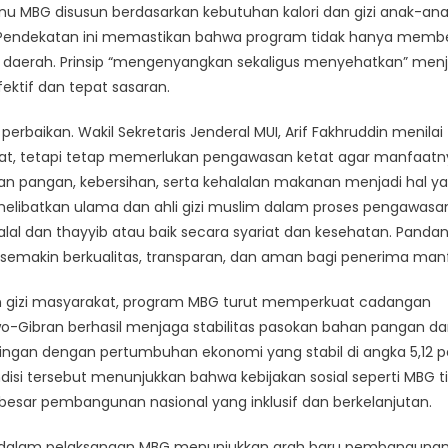
nu MBG disusun berdasarkan kebutuhan kalori dan gizi anak-an
l. Pendekatan ini memastikan bahwa program tidak hanya memb
 daerah. Prinsip “mengenyangkan sekaligus menyehatkan” menj
tif dan tepat sasaran.
rbaikan. Wakil Sekretaris Jenderal MUI, Arif Fakhruddin menilai
umat, tetapi tetap memerlukan pengawasan ketat agar manfaatn
 pangan, kebersihan, serta kehalalan makanan menjadi hal y
melibatkan ulama dan ahli gizi muslim dalam proses pengawasa
halal dan thayyib atau baik secara syariat dan kesehatan. Panda
semakin berkualitas, transparan, dan aman bagi penerima man
 gizi masyarakat, program MBG turut memperkuat cadangan
-Gibran berhasil menjaga stabilitas pasokan bahan pangan d
riringan dengan pertumbuhan ekonomi yang stabil di angka 5,12 
ondisi tersebut menunjukkan bahwa kebijakan sosial seperti MBG t
gi besar pembangunan nasional yang inklusif dan berkelanjutan.
 dalam pelaksanaan MBG menunjukkan arah baru pembanguna