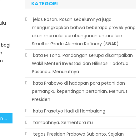
KATEGORI
 jelas Rosan. Rosan sebelumnya juga
ulu
mengungkapkan bahwa beberapa proyek yang
akan memulai pembangunan antara lain
Smelter Grade Alumina Refinery (SGAR)
 bagi
m
 kata M Toha. Pandangan serupa disampaikan
an
Wakil Menteri Investasi dan Hilirisasi Todotua
Pasaribu. Menurutnya
 kata Prabowo di hadapan para petani dan
pemangku kepentingan pertanian. Menurut
Presiden
 kata Prasetyo Hadi di Hambalang
Satu Tahun Pemerintahan Pragib Komitmen Investasi Wujudkan Generasi Sehat Melalui Program MBG
 tambahnya. Sementara itu
 tegas Presiden Prabowo Subianto. Sejalan