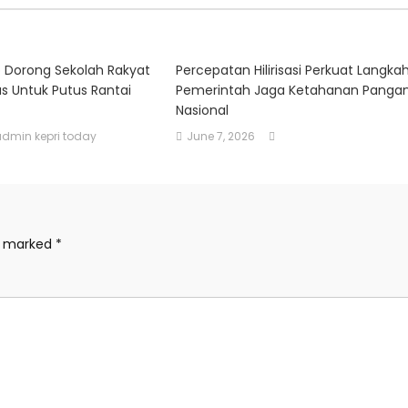
 Dorong Sekolah Rakyat
Percepatan Hilirisasi Perkuat Langka
s Untuk Putus Rantai
Pemerintah Jaga Ketahanan Panga
Nasional
admin kepri today
June 7, 2026
re marked
*