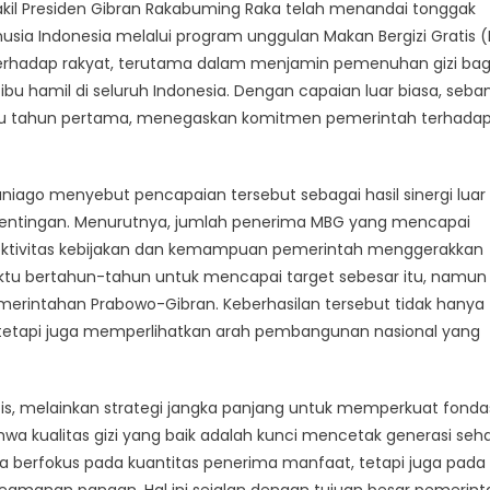
il Presiden Gibran Rakabuming Raka telah menandai tonggak
a Indonesia melalui program unggulan Makan Bergizi Gratis 
terhadap rakyat, terutama dalam menjamin pemenuhan gizi bag
bu hamil di seluruh Indonesia. Dengan capaian luar biasa, seba
atu tahun pertama, menegaskan komitmen pemerintah terhada
niago menyebut pencapaian tersebut sebagai hasil sinergi luar
pentingan. Menurutnya, jumlah penerima MBG yang mencapai
fektivitas kebijakan dan kemampuan pemerintah menggerakkan
ktu bertahun-tahun untuk mencapai target sebesar itu, namun
erintahan Prabowo-Gibran. Keberhasilan tersebut tidak hanya
etapi juga memperlihatkan arah pembangunan nasional yang
, melainkan strategi jangka panjang untuk memperkuat fonda
 kualitas gizi yang baik adalah kunci mencetak generasi seha
nya berfokus pada kuantitas penerima manfaat, tetapi juga pada