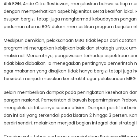
Ahli BGN, Ande Citra Restiawan, menjelaskan bahwa setiap me
dengan memperhatikan aspek higienitas serta kearifan loka
asupan bergizi, tetapi juga menghormati kebudayaan pangan
pedoman utama BGN dalam memastikan program berjalan efek
Meskipun demikian, pelaksanaan MBG tidak lepas dari catatan pe
program ini merupakan kebijakan baik dan strategis untuk 
maksimal. Menurutnya, pengawasan terhadap aspek keamanan
tidak bisa diabaikan. Ia menegaskan pentingnya pemerintah 
agar makanan yang disajikan tidak hanya bergizi tetapi juga 
tersebut menjadi masukan konstruktif agar pelaksanaan MBG 
Selain memberikan dampak pada peningkatan kesehatan dan
pangan nasional. Pemerintah di bawah kepemimpinan Prabowo
mengelola distribusinya secara efisien. Dampak positif ini be
dan inflasi yang terkendali pada kisaran 2 hingga 3 persen. K
berdiri sendiri, melainkan menjadi bagian integral dari strate
Capaian satu tahun pertama pemerintahan Prabowo-Gibran