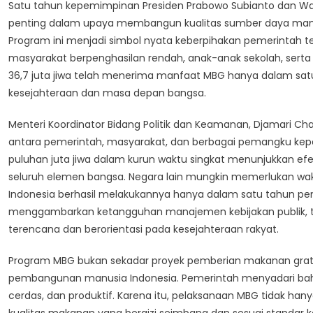
Satu tahun kepemimpinan Presiden Prabowo Subianto dan Wak
36,7
penting dalam upaya membangun kualitas sumber daya manusi
Juta
Program ini menjadi simbol nyata keberpihakan pemerintah 
Jiwa
masyarakat berpenghasilan rendah, anak-anak sekolah, serta i
Di
Tahun
36,7 juta jiwa telah menerima manfaat MBG hanya dalam s
Pertama
kesejahteraan dan masa depan bangsa.
Pemerintahan
Prabowo-
Menteri Koordinator Bidang Politik dan Keamanan, Djamari Cha
Gibran
antara pemerintah, masyarakat, dan berbagai pemangku ke
puluhan juta jiwa dalam kurun waktu singkat menunjukkan e
seluruh elemen bangsa. Negara lain mungkin memerlukan wa
Indonesia berhasil melakukannya hanya dalam satu tahun pem
menggambarkan ketangguhan manajemen kebijakan publik, t
terencana dan berorientasi pada kesejahteraan rakyat.
Program MBG bukan sekadar proyek pemberian makanan gratis
pembangunan manusia Indonesia. Pemerintah menyadari bahwa
cerdas, dan produktif. Karena itu, pelaksanaan MBG tidak ha