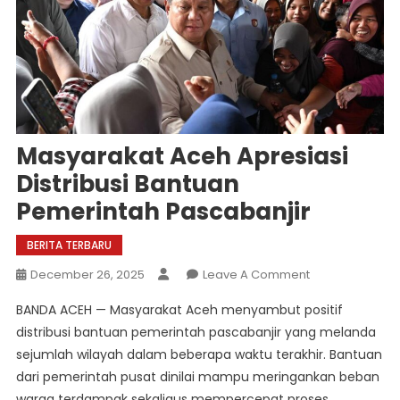
Masyarakat Aceh Apresiasi
Distribusi Bantuan
Pemerintah Pascabanjir
BERITA TERBARU
On
December 26, 2025
Leave A Comment
Masyarakat
BANDA ACEH — Masyarakat Aceh menyambut positif
Aceh
distribusi bantuan pemerintah pascabanjir yang melanda
Apresiasi
sejumlah wilayah dalam beberapa waktu terakhir. Bantuan
Distribusi
dari pemerintah pusat dinilai mampu meringankan beban
Bantuan
Pemerintah
warga terdampak sekaligus mempercepat proses