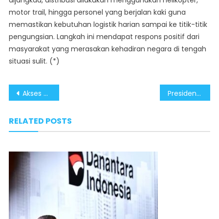
dijangkau, distribusi dilakukan menggunakan helikopter,
motor trail, hingga personel yang berjalan kaki guna
memastikan kebutuhan logistik harian sampai ke titik-titik
pengungsian. Langkah ini mendapat respons positif dari
masyarakat yang merasakan kehadiran negara di tengah
situasi sulit. (*)
Post
Akses Terisolasi Terbuka, Pemerintah Rampungkan Perbaikan Jembatan Darurat di Aceh
Presiden Prabowo Tegaskan Negara Hadir dalam Pemulihan Pascabencana Banjir di Sumatera
navigation
RELATED POSTS