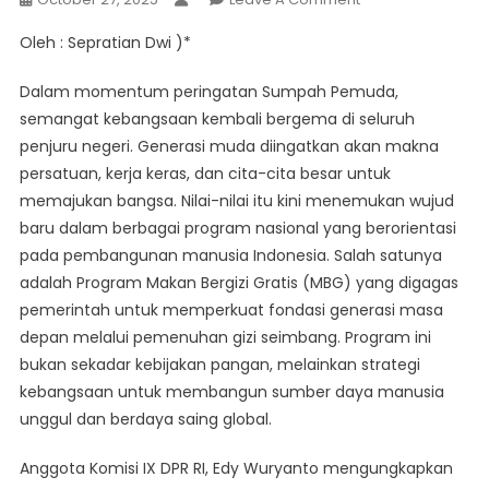
MBG
Oleh : Sepratian Dwi )*
Dan
Semangat
Dalam momentum peringatan Sumpah Pemuda,
Kebangsaan
semangat kebangsaan kembali bergema di seluruh
Sumpah
penjuru negeri. Generasi muda diingatkan akan makna
Pemuda
persatuan, kerja keras, dan cita-cita besar untuk
:
Membangun
memajukan bangsa. Nilai-nilai itu kini menemukan wujud
Generasi
baru dalam berbagai program nasional yang berorientasi
Unggul
pada pembangunan manusia Indonesia. Salah satunya
Melalui
adalah Program Makan Bergizi Gratis (MBG) yang digagas
Pangan
pemerintah untuk memperkuat fondasi generasi masa
Bergizi
depan melalui pemenuhan gizi seimbang. Program ini
bukan sekadar kebijakan pangan, melainkan strategi
kebangsaan untuk membangun sumber daya manusia
unggul dan berdaya saing global.
Anggota Komisi IX DPR RI, Edy Wuryanto mengungkapkan