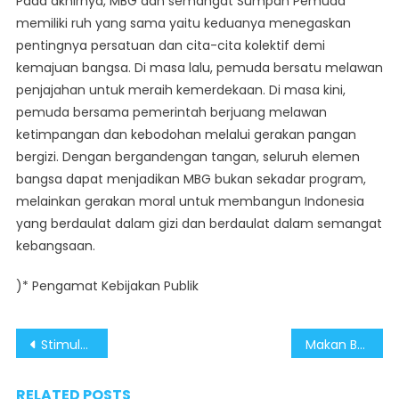
Pada akhirnya, MBG dan semangat Sumpah Pemuda
memiliki ruh yang sama yaitu keduanya menegaskan
pentingnya persatuan dan cita-cita kolektif demi
kemajuan bangsa. Di masa lalu, pemuda bersatu melawan
penjajahan untuk meraih kemerdekaan. Di masa kini,
pemuda bersama pemerintah berjuang melawan
ketimpangan dan kebodohan melalui gerakan pangan
bergizi. Dengan bergandengan tangan, seluruh elemen
bangsa dapat menjadikan MBG bukan sekadar program,
melainkan gerakan moral untuk membangun Indonesia
yang berdaulat dalam gizi dan berdaulat dalam semangat
kebangsaan.
)* Pengamat Kebijakan Publik
Post
Stimulus Ekonomi yang Diluncurkan Saat Sumpah Pemuda Jadi Lompatan Kemandirian
Makan Bergizi Gratis Wujudkan Indonesia Sehat dan Bersatu di Semangat Sumpah Pemuda
navigation
RELATED POSTS