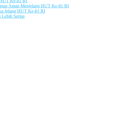
g HUT Ke-81 RI
 Tetap Aman Menjelang HUT Ke-81 RI
pua Jelang HUT Ke-81 RI
 Lebih Serius