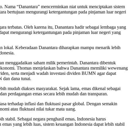
wo. Nama “Danantara” mencerminkan niat untuk menciptakan sistem
ra bertujuan mengurangi ketergantungan pada pinjaman luar negeri
ara terbatas. Oleh karena itu, Danantara hadir sebagai lembaga yang
dapat mengurangi ketergantungan pada pinjaman luar negeri yang
ngan lokal. Keberadaan Danantara diharapkan mampu menarik lebih
donesia.
an menggadaikan saham milik pemerintah. Danantara dibentuk
ekonomi. Thomas menjelaskan bahwa Danantara memiliki wewenang
en, serta menjadi wadah investasi dividen BUMN agar dapat
 dan dana tunai.
bih mudah diakses masyarakat. Sejak lama, emas dikenal sebagai
 dan perdagangan emas secara lebih mudah dan transparan.
sa terhadap inflasi dan fluktuasi pasar global. Dengan semakin
mi atau fluktuasi nilai tukar mata uang.
stabil. Sebagai negara penghasil emas, Indonesia harus
as yang lebih luas, sistem keuangan Indonesia dapat lebih stabil