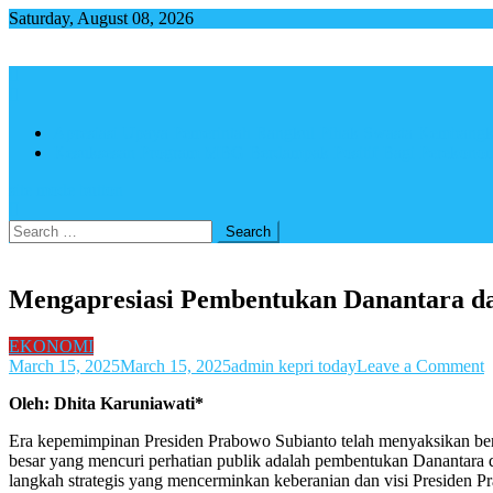
Skip
Saturday, August 08, 2026
to
content
Apresiasi Upaya Pemerintah Rangkul Pihak Swasta Kemba
Kesuksesan Program MBG Berdampak Positif Bagi Perekono
site mode button
Search
for:
Mengapresiasi Pembentukan Danantara d
EKONOMI
o
March 15, 2025
March 15, 2025
admin kepri today
Leave a Comment
M
Oleh: Dhita Karuniawati*
P
D
Era kepemimpinan Presiden Prabowo Subianto telah menyaksikan berb
d
besar yang mencuri perhatian publik adalah pembentukan Danantara
B
langkah strategis yang mencerminkan keberanian dan visi Presiden P
E