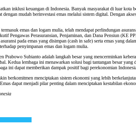
kan inklusi keuangan di Indonesia. Banyak masyarakat di luar kota b
 dengan mudah berinvestasi emas melalui sistem digital. Dengan akses 
rmasuk emas dan logam mulia, telah mendapat perlindungan asuransi d
kutif Pengawas Perasuransian, Penjaminan, dan Dana Pensiun (KE PP
suransi pada emas yang disimpan (cash in safe) serta emas yang dalam p
 terhadap penyimpanan emas dan logam mulia.
n Prabowo Subianto adalah langkah besar yang mencerminkan kebera
bal. Kedua lembaga ini menawarkan solusi bagi tantangan besar yang di
lembaga ini dapat memberikan dampak positif bagi perekonomian Indones
in berkomitmen menciptakan sistem ekonomi yang lebih berkelanjutan, 
mas dapat menjadi pilar penting dalam menciptakan kestabilan ekonom
onesia
a dan Bank Emas