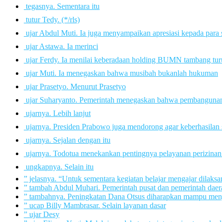
 tegasnya. Sementara itu
 tutur Tedy. (*/rls)
 ujar Abdul Muti. Ia juga menyampaikan apresiasi kepada para
 ujar Astawa. Ia merinci
 ujar Ferdy. Ia menilai keberadaan holding BUMN tambang tur
 ujar Muti. Ia menegaskan bahwa musibah bukanlah hukuman
 ujar Prasetyo. Menurut Prasetyo
 ujar Suharyanto. Pemerintah menegaskan bahwa pembangunan 
 ujarnya. Lebih lanjut
 ujarnya. Presiden Prabowo juga mendorong agar keberhasila
 ujarnya. Sejalan dengan itu
 ujarnya. Todotua menekankan pentingnya pelayanan perizinan
 ungkapnya. Selain itu
” jelasnya. “Untuk sementara kegiatan belajar mengajar dilak
” tambah Abdul Muhari. Pemerintah pusat dan pemerintah daera
” tambahnya. Peningkatan Dana Otsus diharapkan mampu menja
” ucap Billy Mambrasar. Selain layanan dasar
” ujar Desy