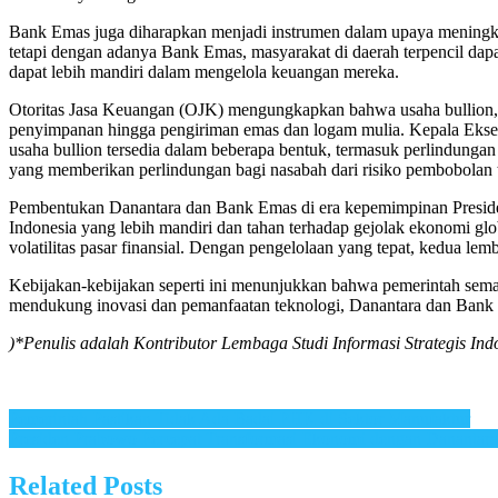
Bank Emas juga diharapkan menjadi instrumen dalam upaya meningkat
tetapi dengan adanya Bank Emas, masyarakat di daerah terpencil dapat
dapat lebih mandiri dalam mengelola keuangan mereka.
Otoritas Jasa Keuangan (OJK) mengungkapkan bahwa usaha bullion, te
penyimpanan hingga pengiriman emas dan logam mulia. Kepala Ekse
usaha bullion tersedia dalam beberapa bentuk, termasuk perlindungan a
yang memberikan perlindungan bagi nasabah dari risiko pembobolan
Pembentukan Danantara dan Bank Emas di era kepemimpinan Preside
Indonesia yang lebih mandiri dan tahan terhadap gejolak ekonomi glo
volatilitas pasar finansial. Dengan pengelolaan yang tepat, kedua 
Kebijakan-kebijakan seperti ini menunjukkan bahwa pemerintah semak
mendukung inovasi dan pemanfaatan teknologi, Danantara dan Bank E
)*Penulis adalah Kontributor Lembaga Studi Informasi Strategis Ind
Post
Pemerintah Pastikan Tidak Ada Badai PHK di Sektor Manufaktur
Presiden Prabowo Percepat Transformasi Ekonomi dengan Danantar
navigation
Related Posts