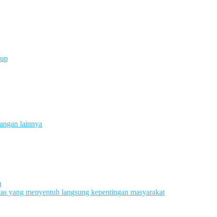
rup
angan lainnya
n
tas yang menyentuh langsung kepentingan masyarakat