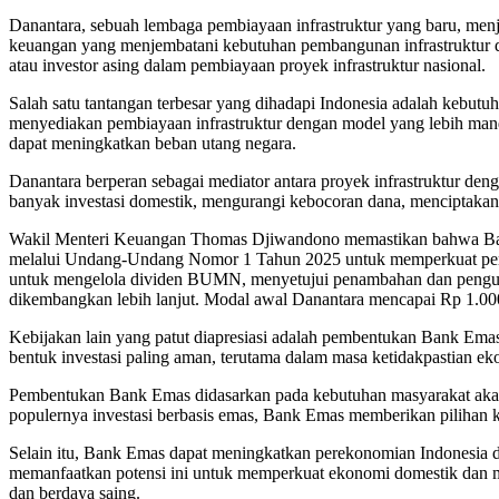
E
Danantara, sebuah lembaga pembiayaan infrastruktur yang baru, me
P
keuangan yang menjembatani kebutuhan pembangunan infrastruktur d
P
atau investor asing dalam pembiayaan proyek infrastruktur nasional.
Salah satu tantangan terbesar yang dihadapi Indonesia adalah kebutuh
menyediakan pembiayaan infrastruktur dengan model yang lebih mand
dapat meningkatkan beban utang negara.
Danantara berperan sebagai mediator antara proyek infrastruktur de
banyak investasi domestik, mengurangi kebocoran dana, menciptakan
Wakil Menteri Keuangan Thomas Djiwandono memastikan bahwa Badan
melalui Undang-Undang Nomor 1 Tahun 2025 untuk memperkuat pe
untuk mengelola dividen BUMN, menyetujui penambahan dan pengura
dikembangkan lebih lanjut. Modal awal Danantara mencapai Rp 1.000
Kebijakan lain yang patut diapresiasi adalah pembentukan Bank Emas
bentuk investasi paling aman, terutama dalam masa ketidakpastian e
Pembentukan Bank Emas didasarkan pada kebutuhan masyarakat akan alt
populernya investasi berbasis emas, Bank Emas memberikan pilihan k
Selain itu, Bank Emas dapat meningkatkan perekonomian Indonesia d
memanfaatkan potensi ini untuk memperkuat ekonomi domestik dan me
dan berdaya saing.