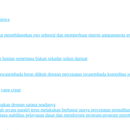
 siswa
ut menghilangkan ego sektoral dan memperkuat sinergi antaranggota g
hunian sementara bukan sekadar solusi darurat
n swasembada beras diikuti dengan percepatan swasembada komoditas p
 yang cepat
sanakan dengan sarana seadanya
h secara paralel terus melakukan berbagai upaya percepatan pemuliha
ga stabilitas pelayanan dasar dan mendorong program-program priori