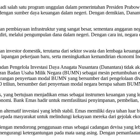
ra
njadi salah satu program unggulan dalam pemerintahan Presiden Prabo
residen
engan sumber daya keuangan dalam negeri. Dengan demikian, Dananta
rabowo
an pembiayaan infrastruktur yang sangat besar, sementara anggaran neg
iri, melalui pengumpulan dana dalam negeri. Dengan cara ini, negara 
ngan investor domestik, terutama dari sektor swasta dan lembaga keua
 lapangan pekerjaan baru, serta meningkatkan kemandirian ekonomi In
 Pengelola Investasi Daya Anagata Nusantara (Danantara) tidak ak
ran Badan Usaha Milik Negara (BUMN) sebagai mesin pertumbuhan 
ngan penyertaan modal BUMN yang bersumber dari pengelolaan divid
 triliun, bersumber dari penyertaan modal negara berupa saham BUMN
, yang bertujuan menjadikan emas sebagai instrumen keuangan yang le
konomi. Bank Emas hadir untuk memfasilitasi penyimpanan, pembelian,
ernatif investasi yang lebih stabil. Emas memiliki daya tahan luar bia
epada masyarakat untuk melindungi kekayaan mereka dari gejolak ekono
engan mendorong penggunaan emas sebagai cadangan devisa yang lebih 
ngurangi ketergantungan pada mata uang asing. Dengan pemanfaatan em