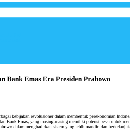
ngkan UMKM
mian Daerah
an Bank Emas Era Presiden Prabowo
n
engapresiasi
embentukan
anantara
agai kebijakan revolusioner dalam membentuk perekonomian Indonesia
an
 dan Bank Emas, yang masing-masing memiliki potensi besar untuk m
ank
rabowo dalam menghadirkan sistem yang lebih mandiri dan berkelanjuta
mas