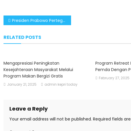
Post
Presiden Prabowo Pertegas Komitmen Lanjutkan Proyek IKN
navigation
RELATED POSTS
Mengapresiasi Peningkatan
Program Retreat 
Kesejahteraan Masyarakat Melalui
Pemda Dengan P
Program Makan Bergizi Gratis
February 27, 2025
January 21, 2025
admin kepri today
Leave a Reply
Your email address will not be published.
Required fields a