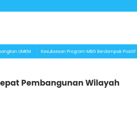
embangkan UMKM
Kesuksesan Program MBG Berdampak Positif
rcepat Pembangunan Wilayah
On
Menghormati
Hasil
Pilkada
Percepat