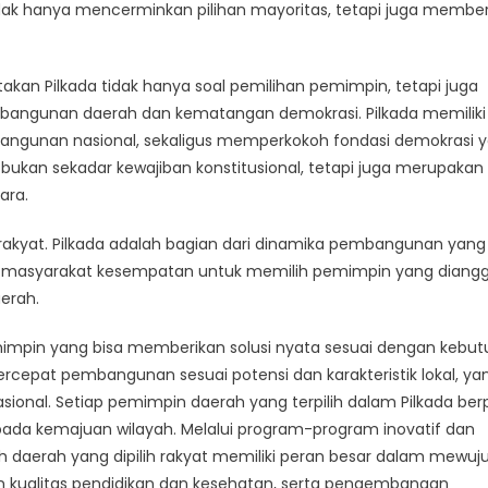
 tidak hanya mencerminkan pilihan mayoritas, tetapi juga membe
kan Pilkada tidak hanya soal pemilihan pemimpin, tetapi juga
mbangunan daerah dan kematangan demokrasi. Pilkada memiliki
angunan nasional, sekaligus memperkokoh fondasi demokrasi 
a bukan sekadar kewajiban konstitusional, tetapi juga merupakan
ara.
n rakyat. Pilkada adalah bagian dari dinamika pembangunan yang
i masyarakat kesempatan untuk memilih pemimpin yang diang
erah.
mimpin yang bisa memberikan solusi nyata sesuai dengan kebu
rcepat pembangunan sesuai potensi dan karakteristik lokal, ya
sional. Setiap pemimpin daerah yang terpilih dalam Pilkada ber
ada kemajuan wilayah. Melalui program-program inovatif dan
h daerah yang dipilih rakyat memiliki peran besar dalam mewuj
 kualitas pendidikan dan kesehatan, serta pengembangan