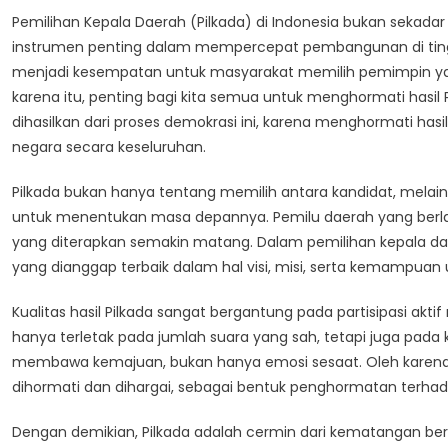
Pemilihan Kepala Daerah (Pilkada) di Indonesia bukan sekad
instrumen penting dalam mempercepat pembangunan di tingka
menjadi kesempatan untuk masyarakat memilih pemimpin y
karena itu, penting bagi kita semua untuk menghormati hasi
dihasilkan dari proses demokrasi ini, karena menghormati ha
negara secara keseluruhan.
Pilkada bukan hanya tentang memilih antara kandidat, mela
untuk menentukan masa depannya. Pemilu daerah yang berla
yang diterapkan semakin matang. Dalam pemilihan kepala dae
yang dianggap terbaik dalam hal visi, misi, serta kemamp
Kualitas hasil Pilkada sangat bergantung pada partisipasi akt
hanya terletak pada jumlah suara yang sah, tetapi juga pada
membawa kemajuan, bukan hanya emosi sesaat. Oleh karena i
dihormati dan dihargai, sebagai bentuk penghormatan terha
Dengan demikian, Pilkada adalah cermin dari kematangan be