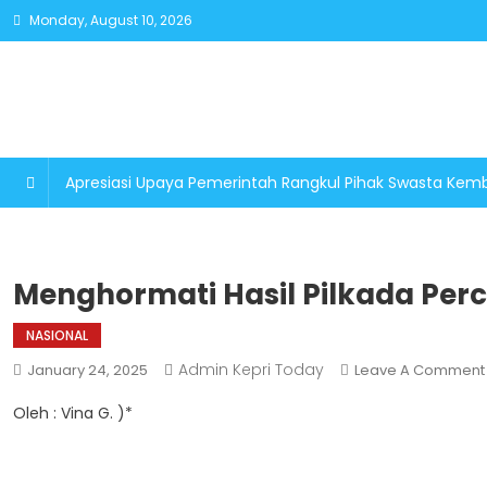
Skip
Monday, August 10, 2026
to
content
Apresiasi Upaya Pemerintah Rangkul Pihak Swasta K
Menghormati Hasil Pilkada Pe
NASIONAL
Admin Kepri Today
January 24, 2025
Leave A Comment
Oleh : Vina G. )*