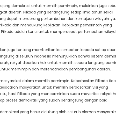
Pembangunan
ar ajang demokrasi untuk memilih pemimpin, melainkan juga seb
Wilayah
t daerah. Pilkada yang berlangsung setiap lima tahun sekali
ang dapat mendorong pertumbuhan dan kemajuan wilayahnya.
l Pilkada dan mendukung kebijakan-kebijakan pemerintah yang
sil Pilkada adalah kunci untuk mempercepat pertumbuhan wilay
inkan juga tentang memberikan kesempatan kepada setiap dae
ngsung di seluruh Indonesia menunjukkan bahwa sistem demok
rah, rakyat diberikan hak untuk memilih secara langsung pem
uan untuk memimpin dan merencanakan pembangunan daerah.
if masyarakat dalam memilih pemimpin. Keberhasilan Pilkada tida
 kesadaran masyarakat untuk memilih berdasarkan visi yang
tu, hasil Pilkada yang mencerminkan suara mayoritas rakyat h
dap proses demokrasi yang sudah berlangsung dengan baik.
rdemokrasi yang harus didukung oleh seluruh elemen masyaraka