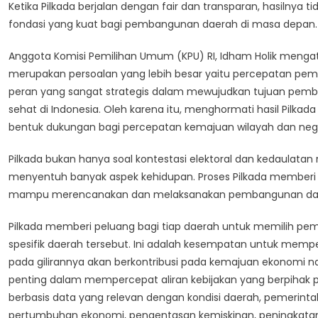
Ketika Pilkada berjalan dengan fair dan transparan, hasilnya
fondasi yang kuat bagi pembangunan daerah di masa depan.
Anggota Komisi Pemilihan Umum (KPU) RI, Idham Holik mengata
merupakan persoalan yang lebih besar yaitu percepatan pe
peran yang sangat strategis dalam mewujudkan tujuan pemb
sehat di Indonesia. Oleh karena itu, menghormati hasil Pilkad
bentuk dukungan bagi percepatan kemajuan wilayah dan neg
Pilkada bukan hanya soal kontestasi elektoral dan kedaulata
menyentuh banyak aspek kehidupan. Proses Pilkada member
mampu merencanakan dan melaksanakan pembangunan da
Pilkada memberi peluang bagi tiap daerah untuk memilih pe
spesifik daerah tersebut. Ini adalah kesempatan untuk mempe
pada gilirannya akan berkontribusi pada kemajuan ekonomi na
penting dalam mempercepat aliran kebijakan yang berpihak p
berbasis data yang relevan dengan kondisi daerah, pemerinta
pertumbuhan ekonomi, pengentasan kemiskinan, peningkatan