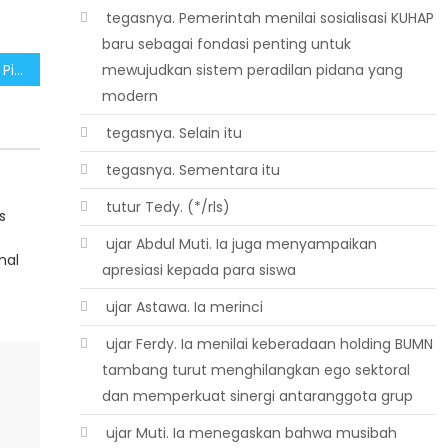
 tegasnya. Pemerintah menilai sosialisasi KUHAP
baru sebagai fondasi penting untuk
Dukung Sidang Sengketa Pilkada 2024 Berjalan Sesuai Rencana MK
mewujudkan sistem peradilan pidana yang
modern
 tegasnya. Selain itu
 tegasnya. Sementara itu
 tutur Tedy. (*/rls)
s
 ujar Abdul Muti. Ia juga menyampaikan
nal
apresiasi kepada para siswa
 ujar Astawa. Ia merinci
 ujar Ferdy. Ia menilai keberadaan holding BUMN
tambang turut menghilangkan ego sektoral
dan memperkuat sinergi antaranggota grup
 ujar Muti. Ia menegaskan bahwa musibah