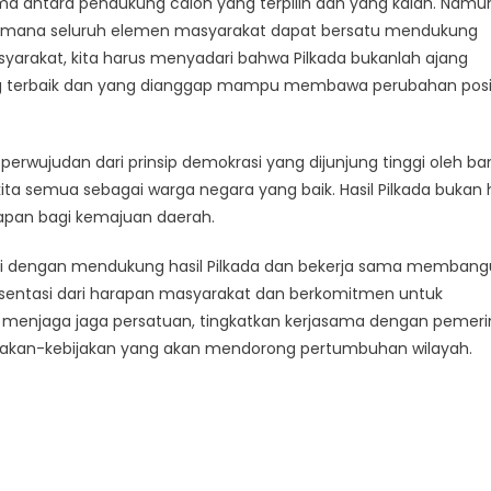
ma antara pendukung calon yang terpilih dan yang kalah. Namu
gaimana seluruh elemen masyarakat dapat bersatu mendukung
arakat, kita harus menyadari bahwa Pilkada bukanlah ajang
ng terbaik dan yang dianggap mampu membawa perubahan posi
perwujudan dari prinsip demokrasi yang dijunjung tinggi oleh b
kita semua sebagai warga negara yang baik. Hasil Pilkada bukan
apan bagi kemajuan daerah.
asi dengan mendukung hasil Pilkada dan bekerja sama memban
resentasi dari harapan masyarakat dan berkomitmen untuk
 menjaga jaga persatuan, tingkatkan kerjasama dengan pemeri
ijakan-kebijakan yang akan mendorong pertumbuhan wilayah.