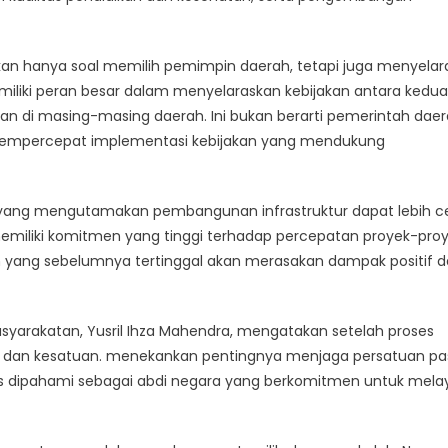
ukan hanya soal memilih pemimpin daerah, tetapi juga menyelar
miliki peran besar dalam menyelaraskan kebijakan antara kedua 
 di masing-masing daerah. Ini bukan berarti pemerintah dae
 mempercepat implementasi kebijakan yang mendukung
at yang mengutamakan pembangunan infrastruktur dapat lebih c
memiliki komitmen yang tinggi terhadap percepatan proyek-pro
h yang sebelumnya tertinggal akan merasakan dampak positif d
syarakatan, Yusril Ihza Mahendra, mengatakan setelah proses
an dan kesatuan. menekankan pentingnya menjaga persatuan p
arus dipahami sebagai abdi negara yang berkomitmen untuk mela