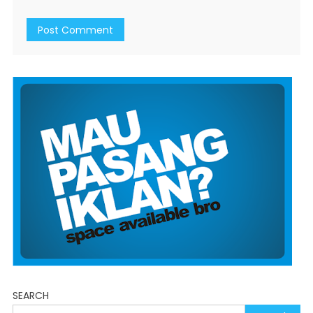
SEARCH