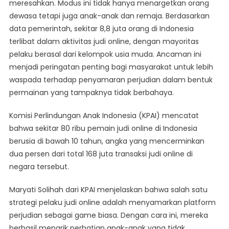
meresahkan. Modus ini tidak hanya menargetkan orang
Berkedok
dewasa tetapi juga anak-anak dan remaja. Berdasarkan
Game
data pemerintah, sekitar 8,8 juta orang di Indonesia
Online
terlibat dalam aktivitas judi online, dengan mayoritas
pelaku berasal dari kelompok usia muda. Ancaman ini
menjadi peringatan penting bagi masyarakat untuk lebih
waspada terhadap penyamaran perjudian dalam bentuk
permainan yang tampaknya tidak berbahaya.
Komisi Perlindungan Anak Indonesia (KPAI) mencatat
bahwa sekitar 80 ribu pemain judi online di Indonesia
berusia di bawah 10 tahun, angka yang mencerminkan
dua persen dari total 168 juta transaksi judi online di
negara tersebut.
Maryati Solihah dari KPAI menjelaskan bahwa salah satu
strategi pelaku judi online adalah menyamarkan platform
perjudian sebagai game biasa. Dengan cara ini, mereka
berhasil menarik perhatian anak-anak yang tidak