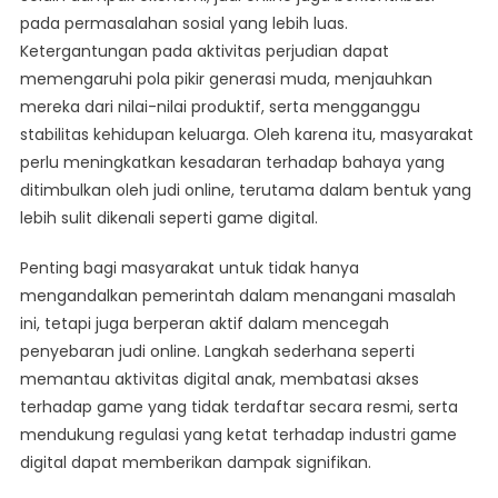
pada permasalahan sosial yang lebih luas.
Ketergantungan pada aktivitas perjudian dapat
memengaruhi pola pikir generasi muda, menjauhkan
mereka dari nilai-nilai produktif, serta mengganggu
stabilitas kehidupan keluarga. Oleh karena itu, masyarakat
perlu meningkatkan kesadaran terhadap bahaya yang
ditimbulkan oleh judi online, terutama dalam bentuk yang
lebih sulit dikenali seperti game digital.
Penting bagi masyarakat untuk tidak hanya
mengandalkan pemerintah dalam menangani masalah
ini, tetapi juga berperan aktif dalam mencegah
penyebaran judi online. Langkah sederhana seperti
memantau aktivitas digital anak, membatasi akses
terhadap game yang tidak terdaftar secara resmi, serta
mendukung regulasi yang ketat terhadap industri game
digital dapat memberikan dampak signifikan.