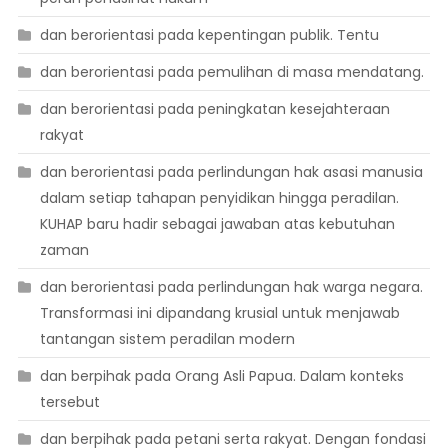
dan berorientasi pada kepentingan publik. Tentu
dan berorientasi pada pemulihan di masa mendatang.
dan berorientasi pada peningkatan kesejahteraan
rakyat
dan berorientasi pada perlindungan hak asasi manusia
dalam setiap tahapan penyidikan hingga peradilan.
KUHAP baru hadir sebagai jawaban atas kebutuhan
zaman
dan berorientasi pada perlindungan hak warga negara.
Transformasi ini dipandang krusial untuk menjawab
tantangan sistem peradilan modern
dan berpihak pada Orang Asli Papua. Dalam konteks
tersebut
dan berpihak pada petani serta rakyat. Dengan fondasi