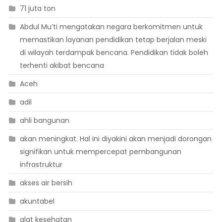
71 juta ton
Abdul Mu’ti mengatakan negara berkomitmen untuk
memastikan layanan pendidikan tetap berjalan meski
di wilayah terdampak bencana. Pendidikan tidak boleh
terhenti akibat bencana
Aceh
adil
ahli bangunan
akan meningkat. Hal ini diyakini akan menjadi dorongan
signifikan untuk mempercepat pembangunan
infrastruktur
akses air bersih
akuntabel
alat kesehatan