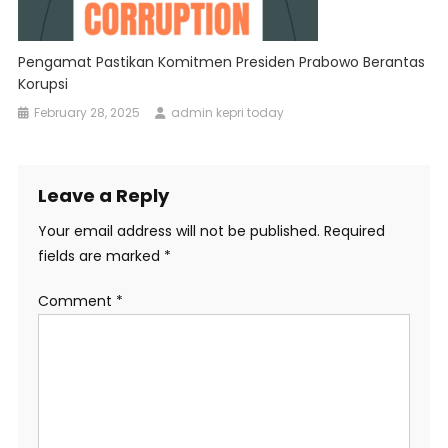
Pengamat Pastikan Komitmen Presiden Prabowo Berantas
Korupsi
February 28, 2025
admin kepri today
Leave a Reply
Your email address will not be published.
Required
fields are marked
*
Comment
*