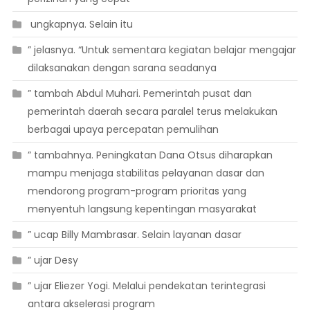
 ungkapnya. Selain itu
” jelasnya. “Untuk sementara kegiatan belajar mengajar
dilaksanakan dengan sarana seadanya
” tambah Abdul Muhari. Pemerintah pusat dan
pemerintah daerah secara paralel terus melakukan
berbagai upaya percepatan pemulihan
” tambahnya. Peningkatan Dana Otsus diharapkan
mampu menjaga stabilitas pelayanan dasar dan
mendorong program-program prioritas yang
menyentuh langsung kepentingan masyarakat
” ucap Billy Mambrasar. Selain layanan dasar
” ujar Desy
” ujar Eliezer Yogi. Melalui pendekatan terintegrasi
antara akselerasi program