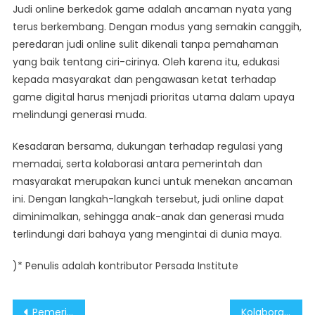
Judi online berkedok game adalah ancaman nyata yang
terus berkembang. Dengan modus yang semakin canggih,
peredaran judi online sulit dikenali tanpa pemahaman
yang baik tentang ciri-cirinya. Oleh karena itu, edukasi
kepada masyarakat dan pengawasan ketat terhadap
game digital harus menjadi prioritas utama dalam upaya
melindungi generasi muda.
Kesadaran bersama, dukungan terhadap regulasi yang
memadai, serta kolaborasi antara pemerintah dan
masyarakat merupakan kunci untuk menekan ancaman
ini. Dengan langkah-langkah tersebut, judi online dapat
diminimalkan, sehingga anak-anak dan generasi muda
terlindungi dari bahaya yang mengintai di dunia maya.
)* Penulis adalah kontributor Persada Institute
Post
Pemerintah Tidak Tebang Pilih Berantas Judi Online Demi Masa Depan Generasi Bangsa
Kolaborasi Lintas Instansi: Meningkatkan Efektivitas Penanganan Jaringan Narkoba Internasional