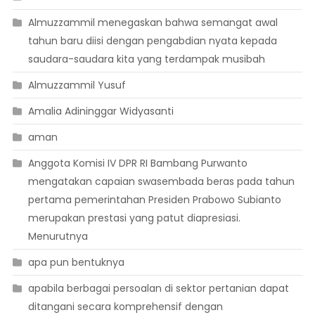
Almuzzammil menegaskan bahwa semangat awal
tahun baru diisi dengan pengabdian nyata kepada
saudara-saudara kita yang terdampak musibah
Almuzzammil Yusuf
Amalia Adininggar Widyasanti
aman
Anggota Komisi IV DPR RI Bambang Purwanto
mengatakan capaian swasembada beras pada tahun
pertama pemerintahan Presiden Prabowo Subianto
merupakan prestasi yang patut diapresiasi.
Menurutnya
apa pun bentuknya
apabila berbagai persoalan di sektor pertanian dapat
ditangani secara komprehensif dengan