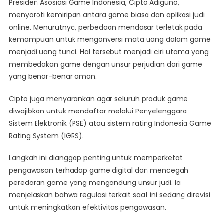
Presiden Asosiasi Game Indonesia, Cipto Adiguno,
menyoroti kemiripan antara game biasa dan aplikasi judi
online. Menurutnya, perbedaan mendasar terletak pada
kemampuan untuk mengonversi mata uang dalam game
menjadi uang tunai. Hal tersebut menjadi ciri utama yang
membedakan game dengan unsur perjudian dari game
yang benar-benar aman.
Cipto juga menyarankan agar seluruh produk game
diwajibkan untuk mendaftar melalui Penyelenggara
Sistem Elektronik (PSE) atau sistem rating Indonesia Game
Rating System (IGRS).
Langkah ini dianggap penting untuk memperketat
pengawasan terhadap game digital dan mencegah
peredaran game yang mengandung unsur judi. Ia
menjelaskan bahwa regulasi terkait saat ini sedang direvisi
untuk meningkatkan efektivitas pengawasan.