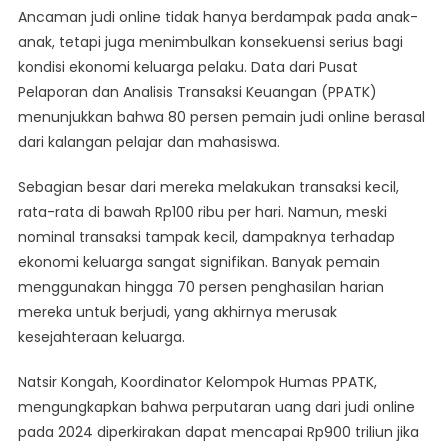
Ancaman judi online tidak hanya berdampak pada anak-
anak, tetapi juga menimbulkan konsekuensi serius bagi
kondisi ekonomi keluarga pelaku. Data dari Pusat
Pelaporan dan Analisis Transaksi Keuangan (PPATK)
menunjukkan bahwa 80 persen pemain judi online berasal
dari kalangan pelajar dan mahasiswa.
Sebagian besar dari mereka melakukan transaksi kecil,
rata-rata di bawah Rp100 ribu per hari. Namun, meski
nominal transaksi tampak kecil, dampaknya terhadap
ekonomi keluarga sangat signifikan. Banyak pemain
menggunakan hingga 70 persen penghasilan harian
mereka untuk berjudi, yang akhirnya merusak
kesejahteraan keluarga.
Natsir Kongah, Koordinator Kelompok Humas PPATK,
mengungkapkan bahwa perputaran uang dari judi online
pada 2024 diperkirakan dapat mencapai Rp900 triliun jika