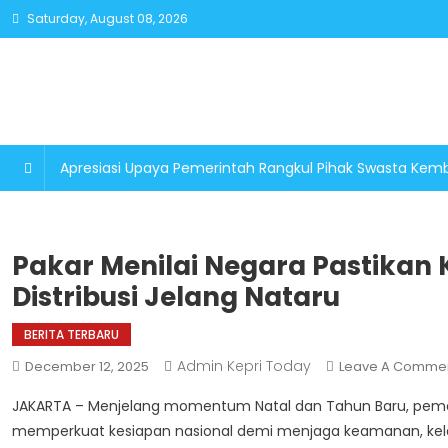
Skip
Saturday, August 08, 2026
to
content
Apresiasi Upaya Pemerintah Rangkul Pihak Swasta K
Pakar Menilai Negara Pastika
Distribusi Jelang Nataru
BERITA TERBARU
Admin Kepri Today
December 12, 2025
Leave A Comme
JAKARTA – Menjelang momentum Natal dan Tahun Baru, pemerint
memperkuat kesiapan nasional demi menjaga keamanan, kelanc