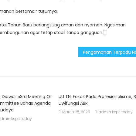
amanan bersama,” tuturnya.
 Natal Tahun Baru berlangsung aman dan nyaman. Ngasiman
pembangunan agar tetap stabil tanpa gangguan.[]
 Diawali 53rd Meeting Of
UU TNI Fokus Pada Profesionalisme, 
ommittee Bahas Agenda
Dwifungsi ABRI
Budaya
March 25, 2025
admin kepri today
dmin kepri today