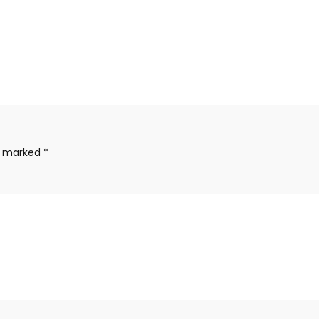
re marked
*