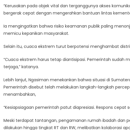
“Kerusakan pada objek vital dan terganggunya akses komun
bergerak cepat dengan mengerahkan bantuan lintas kementer
Ia mengingatkan bahwa risiko keamanan publik paling menonj
memicu kepanikan masyarakat.
Selain itu, cuaca ekstrem turut berpotensi menghambat distr
“Cuaca ekstrem harus tetap diantisipasi. Pemerintah sudah me
terjaga,” katanya.
Lebih lanjut, Ngasiman menekankan bahwa situasi di Sumate
Pemerintah disebut telah melakukan langkah-langkah perce
menambahkan,
“Kesiapsiagaan pemerintah patut diapresiasi. Respons cepat se
Meski terdapat tantangan, pengamanan rumah ibadah dan pen
dilakukan hingga tingkat RT dan RW, melibatkan kolaborasi ap