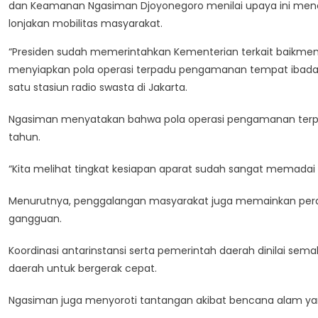
dan Keamanan Ngasiman Djoyonegoro menilai upaya ini menc
lonjakan mobilitas masyarakat.
“Presiden sudah memerintahkan Kementerian terkait baikme
menyiapkan pola operasi terpadu pengamanan tempat ibadah
satu stasiun radio swasta di Jakarta.
Ngasiman menyatakan bahwa pola operasi pengamanan terpadu y
tahun.
“Kita melihat tingkat kesiapan aparat sudah sangat memadai 
Menurutnya, penggalangan masyarakat juga memainkan pera
gangguan.
Koordinasi antarinstansi serta pemerintah daerah dinilai semak
daerah untuk bergerak cepat.
Ngasiman juga menyoroti tantangan akibat bencana alam ya