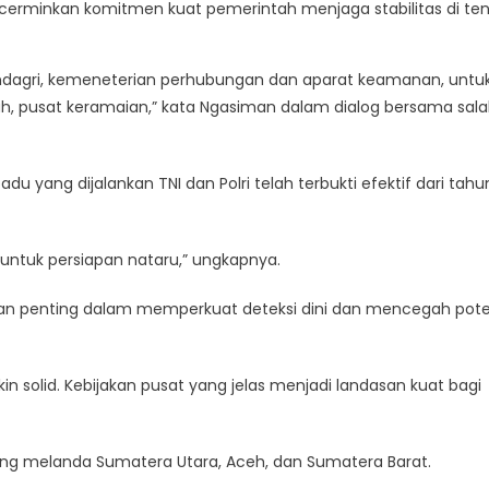
erminkan komitmen kuat pemerintah menjaga stabilitas di te
Pastikan
Keamanan
Dan
ndagri, kemeneterian perhubungan dan aparat keamanan, untu
Kelancaran
, pusat keramaian,” kata Ngasiman dalam dialog bersama sal
Distribusi
Jelang
Nataru
ang dijalankan TNI dan Polri telah terbukti efektif dari tahu
untuk persiapan nataru,” ungkapnya.
n penting dalam memperkuat deteksi dini dan mencegah pote
in solid. Kebijakan pusat yang jelas menjadi landasan kuat bagi
ng melanda Sumatera Utara, Aceh, dan Sumatera Barat.