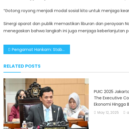
“Gotong royong menjadi modal sosial kita untuk menjaga ke
Sinergi aparat dan publik memastikan liburan dan perayaan
menegaskan bahwa langkah ini juga menjaga keberlanjutan 
Continue
Post
Pengamat Hankam: Stabilitas Keamanan dan Logistik Jadi Fokus Utama Jelang Nataru
Reading
navigation
RELATED POSTS
PUIC 2025 Jakarta
The Executive C
Ekonomi Hingga 
May 12, 2025
a