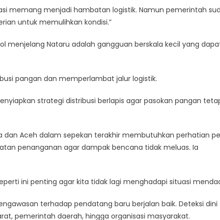
ikasi memang menjadi hambatan logistik. Namun pemerintah su
ian untuk memulihkan kondisi.”
ol menjelang Nataru adalah gangguan berskala kecil yang dapa
ibusi pangan dan memperlambat jalur logistik.
nyiapkan strategi distribusi berlapis agar pasokan pangan teta
ra dan Aceh dalam sepekan terakhir membutuhkan perhatian p
patan penanganan agar dampak bencana tidak meluas. Ia
perti ini penting agar kita tidak lagi menghadapi situasi menda
gawasan terhadap pendatang baru berjalan baik. Deteksi dini
arat, pemerintah daerah, hingga organisasi masyarakat.