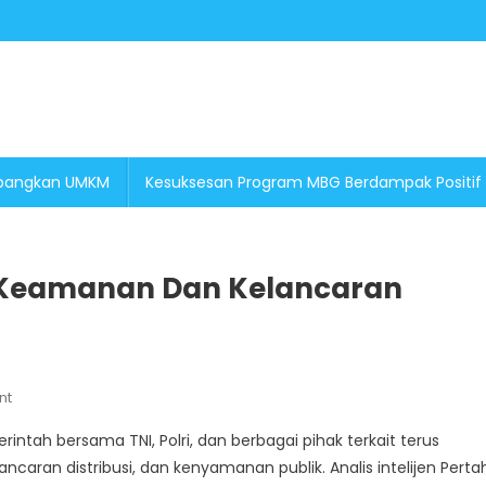
embangkan UMKM
Kesuksesan Program MBG Berdampak Positif
n Keamanan Dan Kelancaran
On
nt
Pakar
ah bersama TNI, Polri, dan berbagai pihak terkait terus
Menilai
aran distribusi, dan kenyamanan publik. Analis intelijen Pert
Negara