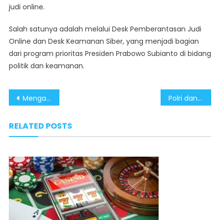
judi online.
Salah satunya adalah melalui Desk Pemberantasan Judi
Online dan Desk Keamanan Siber, yang menjadi bagian
dari program prioritas Presiden Prabowo Subianto di bidang
politik dan keamanan.
Post
Mengapresiasi Komitmen Pemerintah Tindak Narkoba Jaringan Internasional
Polri dan BNN Terus Ungkap Jaringan Pengedar Narkoba Internasional
navigation
RELATED POSTS