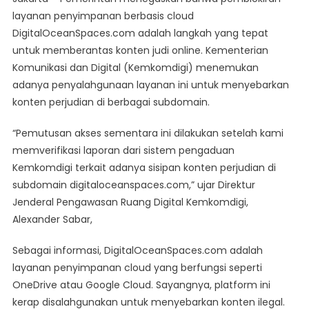
DigitalOcean
layanan penyimpanan berbasis cloud
Sudah
DigitalOceanSpaces.com adalah langkah yang tepat
Tepat,
untuk memberantas konten judi online. Kementerian
Bukti
Pemerintah
Komunikasi dan Digital (Kemkomdigi) menemukan
Tegas
adanya penyalahgunaan layanan ini untuk menyebarkan
Berantas
konten perjudian di berbagai subdomain.
Judi
Online
“Pemutusan akses sementara ini dilakukan setelah kami
memverifikasi laporan dari sistem pengaduan
Kemkomdigi terkait adanya sisipan konten perjudian di
subdomain digitaloceanspaces.com,” ujar Direktur
Jenderal Pengawasan Ruang Digital Kemkomdigi,
Alexander Sabar,
Sebagai informasi, DigitalOceanSpaces.com adalah
layanan penyimpanan cloud yang berfungsi seperti
OneDrive atau Google Cloud. Sayangnya, platform ini
kerap disalahgunakan untuk menyebarkan konten ilegal.