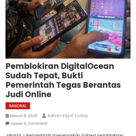
Pemblokiran DigitalOcean
Sudah Tepat, Bukti
Pemerintah Tegas Berantas
Judi Online
NASIONAL
Admin Kepri Today
March 8, 2025
On
Leave A Comment
Pemblokiran
Jakarta – Pemerintah menegaskan bahwa pemblokiran