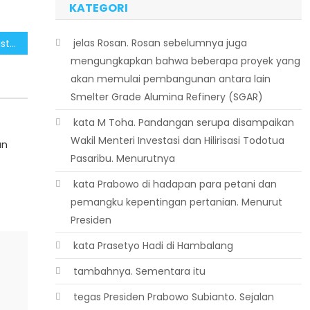
KATEGORI
 jelas Rosan. Rosan sebelumnya juga
Pemerintah Bangun Ekosistem UMKM untuk Perkuat Pemerataan Ekonomi
mengungkapkan bahwa beberapa proyek yang
akan memulai pembangunan antara lain
Smelter Grade Alumina Refinery (SGAR)
 kata M Toha. Pandangan serupa disampaikan
Wakil Menteri Investasi dan Hilirisasi Todotua
an
Pasaribu. Menurutnya
 kata Prabowo di hadapan para petani dan
pemangku kepentingan pertanian. Menurut
Presiden
 kata Prasetyo Hadi di Hambalang
 tambahnya. Sementara itu
 tegas Presiden Prabowo Subianto. Sejalan