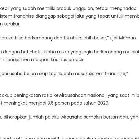
cil yang sudah memiliki produk unggulan, tetapi menghadapi
istem franchise dianggap sebagai jalur yang tepat untuk mem
 terukur.
r mereka bisa berkembang dan tumbuh lebih besar,” ujar Maman.
dengan hati-hati. Usaha mikro yang ingin berkembang melalui
 sisi manajemen maupun kualitas produk.
ai usaha belum siap tapi sudah masuk sistem franchise,”
p peningkatan rasio kewirausahaan nasional, yang saat ini 
t meningkat menjadi 3,6 persen pada tahun 2029.
aba, diharapkan jumlah pelaku wirausaha semakin bertambah, yan
 pertumbuhan yang positif, dengan angka kenaikan mencapai 