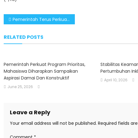
Post
Pemerintah Terus Perkuat UMKM Sebagai Penggerak Pemerataan Ekonomi
navigation
RELATED POSTS
Pemerintah Perkuat Program Prioritas,
Stabilitas Keam
Mahasiswa Diharapkan Sampaikan
Pertumbuhan Inkl
Aspirasi Damai Dan Konstruktif
April 10, 2026
June 25, 2026
Leave a Reply
Your email address will not be published.
Required fields a
Comment
*