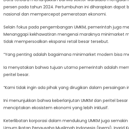
persen pada tahun 2024. Pertumbuhan ini diharapkan dapat be
nasional dan mempercepat pemerataan ekonomi.
Selain fokus pada pengembangan UMKM, pemerintah juga me
Menanggapi kekhawatiran mengenai maraknya minimarket mo
tidak mempersoalkan ekspansi retail besar tersebut.
“Yang penting adalah bagaimana minimarket modern bisa me
Ia menyatakan bahwa tujuan utama pemerintah adalah mema
peritel besar.
“Kami tidak ingin ada pihak yang dirugikan dalam persaingan in
Ini menunjukkan bahwa keberlanjutan UMKM dan peritel besa
menciptakan ekosistem ekonomi yang lebih inklusif.
Keterlibatan korporasi dalam mendukung UMKM juga semakin ter
Umum Ikatan Pengusaha Muslimah Indonesia (Ipemi), Ingrid K