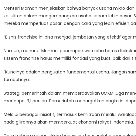
Lewat
Menteri Maman menjelaskan bahwa banyak usaha mikro dan ke
Pemberdayaan
kesulitan dalam mengembangkan usaha secara lebih besar. S
UMKM
mereka memperluas pasar, dengan cara yang lebih efisien dan
“Bisnis franchise ini bisa menjadi jembatan yang efektif aga
Namun, menurut Maman, penerapan waralaba harus dilakukan 
sistem franchise harus memiliki fondasi yang kuat, baik dari
“Kuncinya adalah penguatan fundamental usaha. Jangan samp
tambahnya.
Strategi pemerintah dalam memberdayakan UMKM juga mencaku
mencapai 3,1 persen. Pemerintah menargetkan angka ini dapa
Melalui berbagai inisiatif, termasuk kemitraan melalui waral
pada gilirannya akan memperkuat ekonomi rakyat Indonesia.
Data terbaru menunjukkan bahwa sektor waralaba mengalami