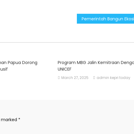
anan Papua Dorong
Program MBG Jalin Kemitraan Deng
usif
UNICEF
March 27, 2025
admin kepri today
re marked
*