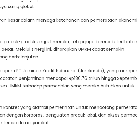
a saing global.
eran besar dalam menjaga ketahanan dan pemerataan ekonom
a produk-produk unggul mereka, tetapi juga karena keterlibata
sar. Melalui sinergi ini, diharapkan UMKM dapat semakin
ng berkelanjutan.
 seperti PT Jaminan Kredit Indonesia (Jamkrindo), yang mempe
tatan penjaminan mencapai Rp186,76 triliun hingga Septemb
akses UMKM terhadap permodalan yang mereka butuhkan untuk
h konkret yang diambil pemerintah untuk mendorong pemerat
aan dengan korporasi, penguatan produk lokal, dan akses permo
 terasa di masyarakat.