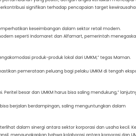
rkontribusi signifikan terhadap pencapaian target kewirausah
mperhatikan keseimbangan dalam sektor retail modern.
dern seperti Indomaret dan Alfamart, pemerintah menegask
ngakomodasi produk-produk lokal dari UMKM,” tegas Maman.
stikan pemerataan peluang bagi pelaku UMKM di tengah eksp
i. Peritel besar dan UMKM harus bisa saling mendukung,” lanjutn
r bisa berjalan berdampingan, saling menguntungkan dalam
lihat dalam sinergi antara sektor korporasi dan usaha kecil. K
ansil, mengungkapkan bahwa kolaborasi antara korporasi dan 