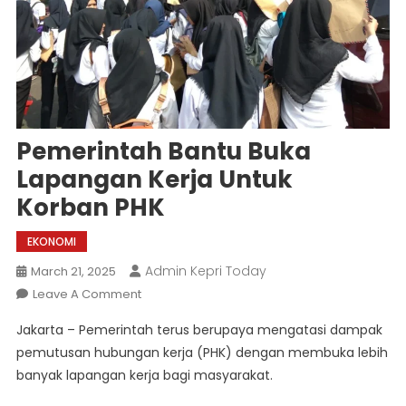
Pemerintah Bantu Buka
Lapangan Kerja Untuk
Korban PHK
EKONOMI
Admin Kepri Today
March 21, 2025
On
Leave A Comment
Pemerintah
Jakarta – Pemerintah terus berupaya mengatasi dampak
Bantu
pemutusan hubungan kerja (PHK) dengan membuka lebih
Buka
banyak lapangan kerja bagi masyarakat.
Lapangan
Kerja