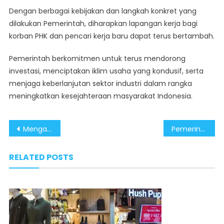
Dengan berbagai kebijakan dan langkah konkret yang
dilakukan Pemerintah, diharapkan lapangan kerja bagi
korban PHK dan pencari kerja baru dapat terus bertambah.
Pemerintah berkomitmen untuk terus mendorong
investasi, menciptakan iklim usaha yang kondusif, serta
menjaga keberlanjutan sektor industri dalam rangka
meningkatkan kesejahteraan masyarakat Indonesia.
Post
Mengapresiasi Komitmen Pemerintah Lindungi Pekerja dari Badai PHK
Pemerintah Gerak Cepat Respon Gelombang PHK, Pastikan Perlindungan Pekerja
navigation
RELATED POSTS