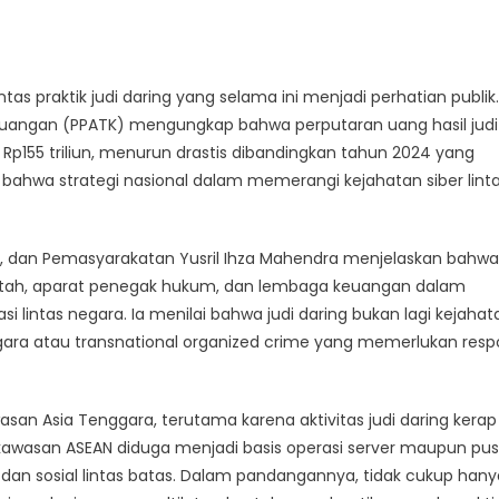
praktik judi daring yang selama ini menjadi perhatian publik.
 Keuangan (PPATK) mengungkap bahwa perputaran uang hasil judi
r Rp155 triliun, menurun drastis dibandingkan tahun 2024 yang
t bahwa strategi nasional dalam memerangi kejahatan siber lint
si, dan Pemasyarakatan Yusril Ihza Mahendra menjelaskan bahwa
merintah, aparat penegak hukum, dan lembaga keuangan dalam
 lintas negara. Ia menilai bahwa judi daring bukan lagi kejahat
negara atau transnational organized crime yang memerlukan res
san Asia Tenggara, terutama karena aktivitas judi daring kerap
di kawasan ASEAN diduga menjadi basis operasi server maupun pu
an sosial lintas batas. Dalam pandangannya, tidak cukup hany