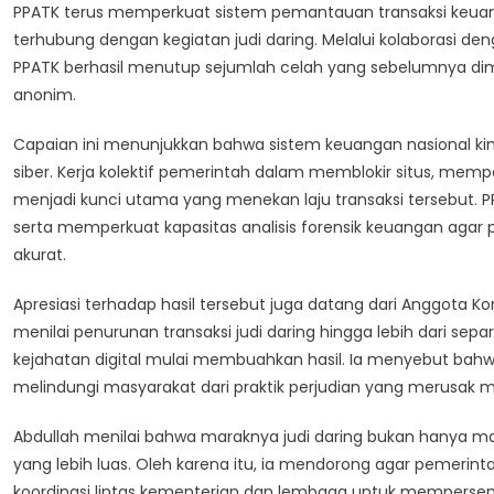
PPATK terus memperkuat sistem pemantauan transaksi keua
terhubung dengan kegiatan judi daring. Melalui kolaborasi 
PPATK berhasil menutup sejumlah celah yang sebelumnya di
anonim.
Capaian ini menunjukkan bahwa sistem keuangan nasional kin
siber. Kerja kolektif pemerintah dalam memblokir situs, mem
menjadi kunci utama yang menekan laju transaksi tersebut
serta memperkuat kapasitas analisis forensik keuangan agar p
akurat.
Apresiasi terhadap hasil tersebut juga datang dari Anggota Komi
menilai penurunan transaksi judi daring hingga lebih dari se
kejahatan digital mulai membuahkan hasil. Ia menyebut bah
melindungi masyarakat dari praktik perjudian yang merusak m
Abdullah menilai bahwa maraknya judi daring bukan hanya m
yang lebih luas. Oleh karena itu, ia mendorong agar pemerint
koordinasi lintas kementerian dan lembaga untuk mempersem