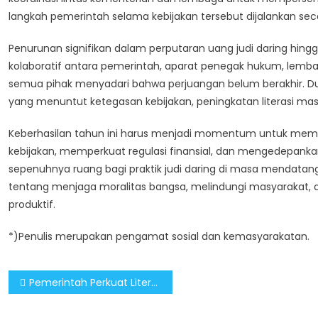
langkah pemerintah selama kebijakan tersebut dijalankan seca
Penurunan signifikan dalam perputaran uang judi daring hin
kolaboratif antara pemerintah, aparat penegak hukum, lem
semua pihak menyadari bahwa perjuangan belum berakhir. Du
yang menuntut ketegasan kebijakan, peningkatan literasi masy
Keberhasilan tahun ini harus menjadi momentum untuk memp
kebijakan, memperkuat regulasi finansial, dan mengedepankan
sepenuhnya ruang bagi praktik judi daring di masa mendatang
tentang menjaga moralitas bangsa, melindungi masyarakat, d
produktif.
*)Penulis merupakan pengamat sosial dan kemasyarakatan.
Post
Pemerintah Perkuat Literasi Sebagai Langkah Komprehensif Berantas Judi Daring
navigation