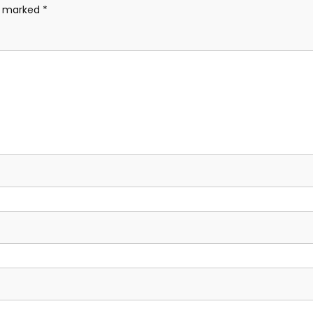
re marked
*