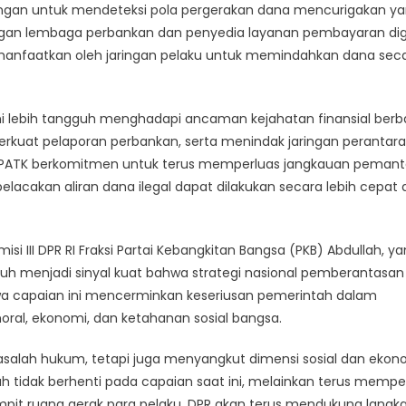
ngan untuk mendeteksi pola pergerakan dana mencurigakan y
dengan lembaga perbankan dan penyedia layanan pembayaran digi
manfaatkan oleh jaringan pelaku untuk memindahkan dana sec
i lebih tangguh menghadapi ancaman kejahatan finansial berb
perkuat pelaporan perbankan, serta menindak jaringan perantara
. PPATK berkomitmen untuk terus memperluas jangkauan peman
elacakan aliran dana ilegal dapat dilakukan secara lebih cepat
si III DPR RI Fraksi Partai Kebangkitan Bangsa (PKB) Abdullah, y
paruh menjadi sinyal kuat bahwa strategi nasional pemberantasan
wa capaian ini mencerminkan keseriusan pemerintah dalam
oral, ekonomi, dan ketahanan sosial bangsa.
asalah hukum, tetapi juga menyangkut dimensi sosial dan ekon
ah tidak berhenti pada capaian saat ini, melainkan terus mempe
pit ruang gerak para pelaku. DPR akan terus mendukung langk