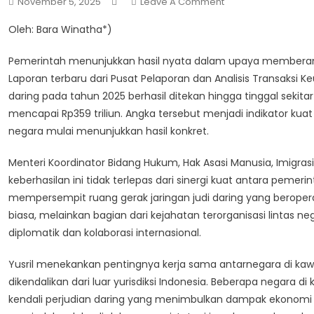
On
November 5, 2025
Leave A Comment
Pemerintah
Oleh: Bara Winatha*)
Berhasil
Tekan
Pemerintah menunjukkan hasil nyata dalam upaya memberantas 
Perputaran
Laporan terbaru dari Pusat Pelaporan dan Analisis Transaksi
Transaksi
daring pada tahun 2025 berhasil ditekan hingga tinggal sekita
Judi
mencapai Rp359 triliun. Angka tersebut menjadi indikator kua
Daring,
DPR
negara mulai menunjukkan hasil konkret.
Apresiasi
Menteri Koordinator Bidang Hukum, Hak Asasi Manusia, Imigra
Dan
Dorong
keberhasilan ini tidak terlepas dari sinergi kuat antara pe
Langkah
mempersempit ruang gerak jaringan judi daring yang beroperasi
Berkelanjutan
biasa, melainkan bagian dari kejahatan terorganisasi lintas 
diplomatik dan kolaborasi internasional.
Yusril menekankan pentingnya kerja sama antarnegara di kawa
dikendalikan dari luar yurisdiksi Indonesia. Beberapa negara 
kendali perjudian daring yang menimbulkan dampak ekonomi d