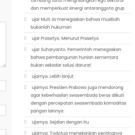
tambang turut menghilangkan ego sektoral
dan memperkuat sinergi antaranggota grup
 ujar Muti. Ia menegaskan bahwa musibah
bukanlah hukuman
 ujar Prasetyo. Menurut Prasetyo
 ujar Suharyanto. Pemerintah menegaskan
bahwa pembangunan hunian sementara
bukan sekadar solusi darurat
 ujarnya. Lebih lanjut
 ujarnya. Presiden Prabowo juga mendorong
agar keberhasilan swasembada beras diikuti
dengan percepatan swasembada komoditas
pangan lainnya
 ujarnya. Sejalan dengan itu
 ujarnya. Todotua menekankan pentingnya