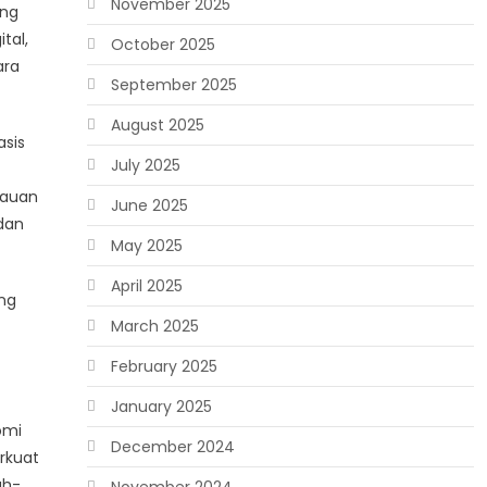
November 2025
ang
tal,
October 2025
ara
September 2025
August 2025
asis
July 2025
tauan
June 2025
 dan
May 2025
April 2025
ang
March 2025
February 2025
January 2025
omi
December 2024
rkuat
ah-
November 2024