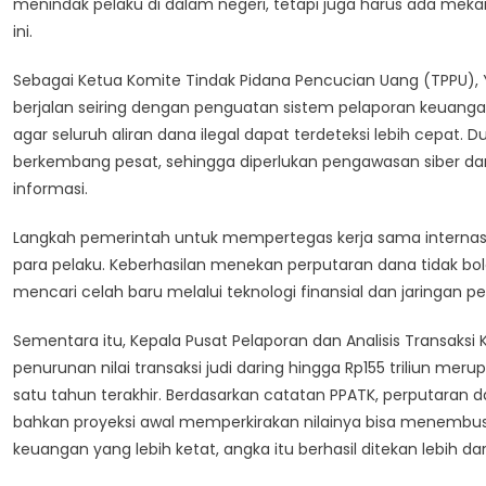
menindak pelaku di dalam negeri, tetapi juga harus ada meka
ini.
Sebagai Ketua Komite Tindak Pidana Pencucian Uang (TPPU), 
berjalan seiring dengan penguatan sistem pelaporan keuangan.
agar seluruh aliran dana ilegal dapat terdeteksi lebih cepat.
berkembang pesat, sehingga diperlukan pengawasan siber da
informasi.
Langkah pemerintah untuk mempertegas kerja sama internasi
para pelaku. Keberhasilan menekan perputaran dana tidak bol
mencari celah baru melalui teknologi finansial dan jaringan 
Sementara itu, Kepala Pusat Pelaporan dan Analisis Transa
penurunan nilai transaksi judi daring hingga Rp155 triliun me
satu tahun terakhir. Berdasarkan catatan PPATK, perputaran d
bahkan proyeksi awal memperkirakan nilainya bisa menembus R
keuangan yang lebih ketat, angka itu berhasil ditekan lebih d