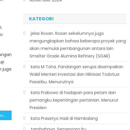
KATEGORI
,
 jelas Rosan. Rosan sebelumnya juga
ru
mengungkapkan bahwa beberapa proyek yang
akan memulai pembangunan antara lain
bungan
Smelter Grade Alumina Refinery (SGAR)
tup
 kata M Toha. Pandangan serupa disampaikan
n juga
Wakil Menteri Investasi dan Hilirisasi Todotua
Pasaribu. Menurutnya
 kata Prabowo di hadapan para petani dan
pemangku kepentingan pertanian. Menurut
Presiden
Pemerintah Konsisten Menutup Ribuan Situs Judi Daring Setiap Minggu
 kata Prasetyo Hadi di Hambalang
 tambahnya. Sementara itu