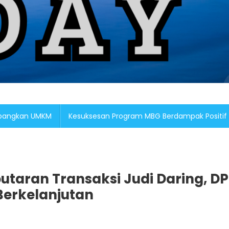
embangkan UMKM
Kesuksesan Program MBG Berdampak Positif
utaran Transaksi Judi Daring, D
Berkelanjutan