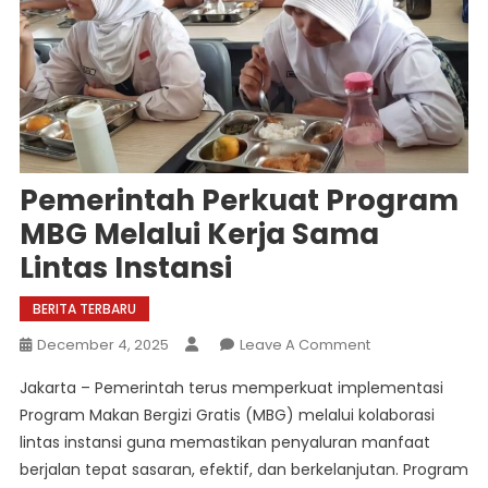
Pemerintah Perkuat Program
MBG Melalui Kerja Sama
Lintas Instansi
BERITA TERBARU
On
December 4, 2025
Leave A Comment
Pemerintah
Jakarta – Pemerintah terus memperkuat implementasi
Perkuat
Program Makan Bergizi Gratis (MBG) melalui kolaborasi
Program
lintas instansi guna memastikan penyaluran manfaat
MBG
berjalan tepat sasaran, efektif, dan berkelanjutan. Program
Melalui