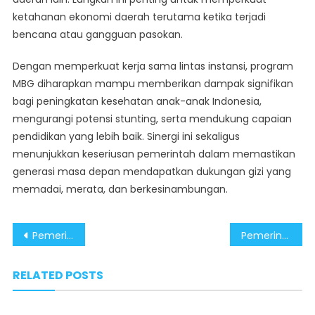
ketahanan ekonomi daerah terutama ketika terjadi
bencana atau gangguan pasokan.
Dengan memperkuat kerja sama lintas instansi, program
MBG diharapkan mampu memberikan dampak signifikan
bagi peningkatan kesehatan anak-anak Indonesia,
mengurangi potensi stunting, serta mendukung capaian
pendidikan yang lebih baik. Sinergi ini sekaligus
menunjukkan keseriusan pemerintah dalam memastikan
generasi masa depan mendapatkan dukungan gizi yang
memadai, merata, dan berkesinambungan.
Post
Pemerintah Ajak Seluruh Pihak Bersinergi Tingkatkan Kesuksesan Program MBG
Pemerintah Terus Gerakkan Seluruh Elemen dalam Sukseskan Program MBG
navigation
RELATED POSTS