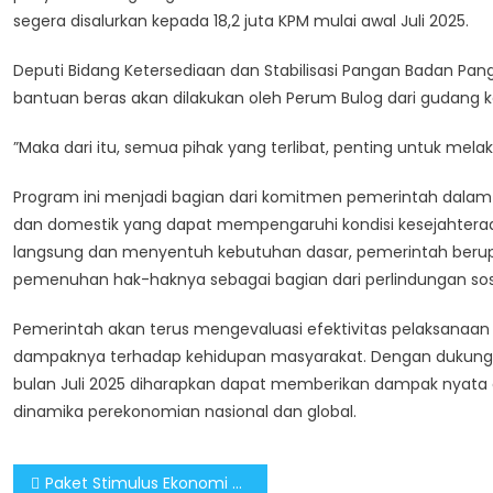
segera disalurkan kepada 18,2 juta KPM mulai awal Juli 2025.
Deputi Bidang Ketersediaan dan Stabilisasi Pangan Badan Pan
bantuan beras akan dilakukan oleh Perum Bulog dari gudang ke
”Maka dari itu, semua pihak yang terlibat, penting untuk mel
Program ini menjadi bagian dari komitmen pemerintah dalam
dan domestik yang dapat mempengaruhi kondisi kesejahteraa
langsung dan menyentuh kebutuhan dasar, pemerintah berup
pemenuhan hak-haknya sebagai bagian dari perlindungan sosi
Pemerintah akan terus mengevaluasi efektivitas pelaksanaan 
dampaknya terhadap kehidupan masyarakat. Dengan dukungan 
bulan Juli 2025 diharapkan dapat memberikan dampak nyata
dinamika perekonomian nasional dan global.
Post
Paket Stimulus Ekonomi Tingkatkan Daya Beli Masyarakat Sekaligus Jaga Pertumbuhan Ekonomi