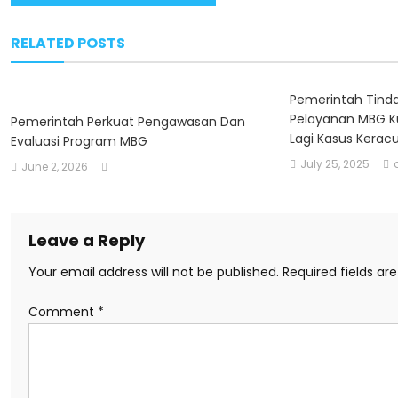
navigation
RELATED POSTS
Pemerintah Tinda
Pelayanan MBG K
Pemerintah Perkuat Pengawasan Dan
Lagi Kasus Kerac
Evaluasi Program MBG
July 25, 2025
June 2, 2026
Leave a Reply
Your email address will not be published.
Required fields a
Comment
*