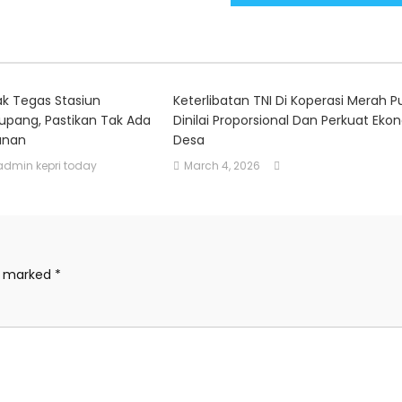
k Tegas Stasiun
Keterlibatan TNI Di Koperasi Merah P
upang, Pastikan Tak Ada
Dinilai Proporsional Dan Perkuat Eko
unan
Desa
admin kepri today
March 4, 2026
re marked
*