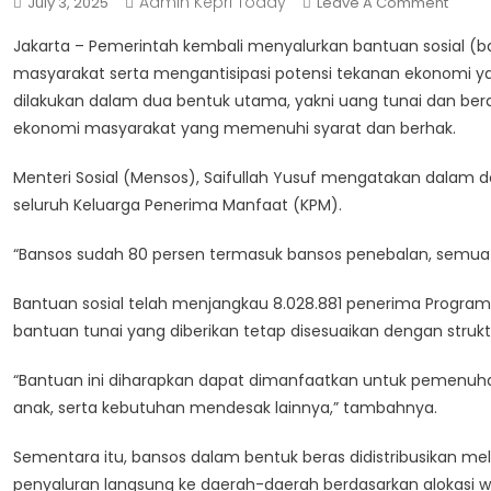
Admin Kepri Today
On
July 3, 2025
Leave A Comment
Pemer
Jakarta – Pemerintah kembali menyalurkan bantuan sosial (b
Distri
masyarakat serta mengantisipasi potensi tekanan ekonomi yan
Banso
dilakukan dalam dua bentuk utama, yakni uang tunai dan ber
Juli
ekonomi masyarakat yang memenuhi syarat dan berhak.
2025,
Dala
Menteri Sosial (Mensos), Saifullah Yusuf mengatakan dalam d
Bentu
Uang
seluruh Keluarga Penerima Manfaat (KPM).
Tunai
“Bansos sudah 80 persen termasuk bansos penebalan, semua ju
Dan
Beras
Bantuan sosial telah menjangkau 8.028.881 penerima Program 
bantuan tunai yang diberikan tetap disesuaikan dengan str
“Bantuan ini diharapkan dapat dimanfaatkan untuk pemenuha
anak, serta kebutuhan mendesak lainnya,” tambahnya.
Sementara itu, bansos dalam bentuk beras didistribusikan me
penyaluran langsung ke daerah-daerah berdasarkan alokasi wi