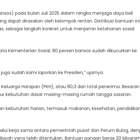
intah
ansos) pada bulan Juli 2025 dalam rangka menjaga daya beli
busikan
g dapat dirasakan oleh kelompok rentan. Distribusi bantuan ini
s
as, sebagai langkah konkret untuk menjamin ketahanan sosial
m
ata Kementerian Sosial, 80 persen bansos sudah dikucurkan ke
k
ga sudah kami laporkan ke Presiden,” ujarnya.
Keluarga Harapan (PKH), atau 80,3 dari total penerima. Besaran
uktur kebutuhan dasar masing-masing rumah tangga sasaran.
n kebutuhan harian, termasuk makanan, kesehatan, pendidika
lalui kerja sama antara pemerintah pusat dan Perum Bulog, de
layah yang telah ditentukan. Bantuan pangan beras 20 kilogra