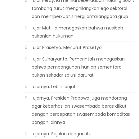
 ujar Ferdy. Ia menilai keberadaan holding BUMN
tambang turut menghilangkan ego sektoral
dan memperkuat sinergi antaranggota grup
 ujar Muti. Ia menegaskan bahwa musibah
bukanlah hukuman
 ujar Prasetyo. Menurut Prasetyo
 ujar Suharyanto. Pemerintah menegaskan
bahwa pembangunan hunian sementara
bukan sekadar solusi darurat
 ujarnya. Lebih lanjut
 ujarnya. Presiden Prabowo juga mendorong
agar keberhasilan swasembada beras diikuti
dengan percepatan swasembada komoditas
pangan lainnya
 ujarnya. Sejalan dengan itu