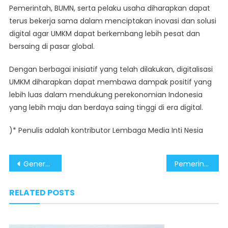
Pemerintah, BUMN, serta pelaku usaha diharapkan dapat
terus bekerja sama dalam menciptakan inovasi dan solusi
digital agar UMKM dapat berkembang lebih pesat dan
bersaing di pasar global.
Dengan berbagai inisiatif yang telah dilakukan, digitalisasi
UMKM diharapkan dapat membawa dampak positif yang
lebih luas dalam mendukung perekonomian Indonesia
yang lebih maju dan berdaya saing tinggi di era digital.
)* Penulis adalah kontributor Lembaga Media Inti Nesia
Post
Generasi Muda Garda Terdepan dalam Pencegahan Narkoba
Pemerintahan Prabowo-Gibran Tingkatkan Daya Saing UMKM dengan Berbagai Inovasi
navigation
RELATED POSTS