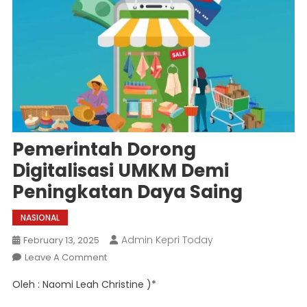
Pemerintah Dorong
Digitalisasi UMKM Demi
Peningkatan Daya Saing
NASIONAL
Admin Kepri Today
February 13, 2025
On
Leave A Comment
Pemerintah
Oleh : Naomi Leah Christine )*
Dorong
Digitalisasi