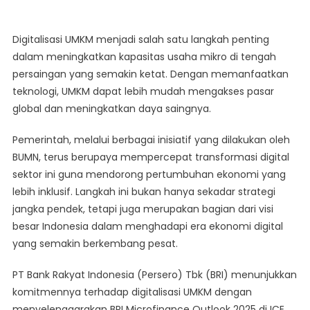
UMKM
Demi
Digitalisasi UMKM menjadi salah satu langkah penting
Peningkatan
dalam meningkatkan kapasitas usaha mikro di tengah
Daya
persaingan yang semakin ketat. Dengan memanfaatkan
Saing
teknologi, UMKM dapat lebih mudah mengakses pasar
global dan meningkatkan daya saingnya.
Pemerintah, melalui berbagai inisiatif yang dilakukan oleh
BUMN, terus berupaya mempercepat transformasi digital
sektor ini guna mendorong pertumbuhan ekonomi yang
lebih inklusif. Langkah ini bukan hanya sekadar strategi
jangka pendek, tetapi juga merupakan bagian dari visi
besar Indonesia dalam menghadapi era ekonomi digital
yang semakin berkembang pesat.
PT Bank Rakyat Indonesia (Persero) Tbk (BRI) menunjukkan
komitmennya terhadap digitalisasi UMKM dengan
menyelenggarakan BRI Microfinance Outlook 2025 di ICE