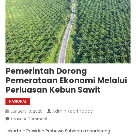
Pemerintah Dorong
Pemerataan Ekonomi Melalui
Perluasan Kebun Sawit
NASIONAL
Admin Kepri Today
January 13, 2025
On
Leave A Comment
Pemerintah
Jakarta – Presiden Prabowo Subianto mendorong
Dorong