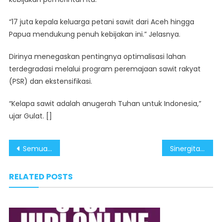
“17 juta kepala keluarga petani sawit dari Aceh hingga
Papua mendukung penuh kebijakan ini.” Jelasnya.
Dirinya menegaskan pentingnya optimalisasi lahan
terdegradasi melalui program peremajaan sawit rakyat
(PSR) dan ekstensifikasi.
“Kelapa sawit adalah anugerah Tuhan untuk Indonesia,”
ujar Gulat. []
Post
Semua Pihak Harus Terima Keputusan MK Dengan Lapang Dada
Sinergitas Berbagai Instansi dalam Pemberantasan Narkoba
navigation
RELATED POSTS