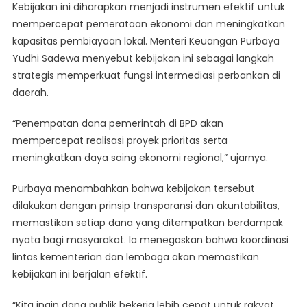
Kebijakan ini diharapkan menjadi instrumen efektif untuk
Pemerintah
Di
mempercepat pemerataan ekonomi dan meningkatkan
Perbankan
kapasitas pembiayaan lokal. Menteri Keuangan Purbaya
Daerah
Yudhi Sadewa menyebut kebijakan ini sebagai langkah
Untuk
strategis memperkuat fungsi intermediasi perbankan di
Percepatan
daerah.
Pembangunan
“Penempatan dana pemerintah di BPD akan
mempercepat realisasi proyek prioritas serta
meningkatkan daya saing ekonomi regional,” ujarnya.
Purbaya menambahkan bahwa kebijakan tersebut
dilakukan dengan prinsip transparansi dan akuntabilitas,
memastikan setiap dana yang ditempatkan berdampak
nyata bagi masyarakat. Ia menegaskan bahwa koordinasi
lintas kementerian dan lembaga akan memastikan
kebijakan ini berjalan efektif.
“Kita ingin dana publik bekerja lebih cepat untuk rakyat,