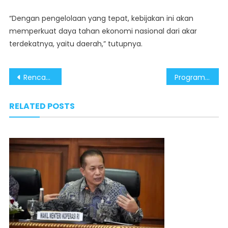
“Dengan pengelolaan yang tepat, kebijakan ini akan
memperkuat daya tahan ekonomi nasional dari akar
terdekatnya, yaitu daerah,” tutupnya.
Post
Rencana Penempatan Dana Pemerintah di Bank Daerah Tingkatkan Efektivitas Distribusi APBN
Program MBG Gerakkan Perekonomian Daerah
navigation
RELATED POSTS