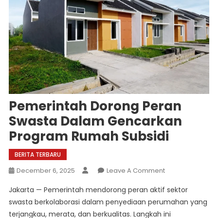
Pemerintah Dorong Peran
Swasta Dalam Gencarkan
Program Rumah Subsidi
BERITA TERBARU
On
December 6, 2025
Leave A Comment
Pemerintah
Jakarta — Pemerintah mendorong peran aktif sektor
Dorong
swasta berkolaborasi dalam penyediaan perumahan yang
Peran
terjangkau, merata, dan berkualitas. Langkah ini
Swasta