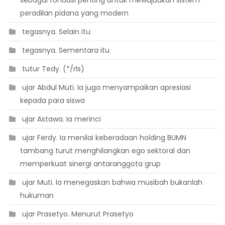
sebagai fondasi penting untuk mewujudkan sistem
peradilan pidana yang modern
 tegasnya. Selain itu
 tegasnya. Sementara itu
 tutur Tedy. (*/rls)
 ujar Abdul Muti. Ia juga menyampaikan apresiasi
kepada para siswa
 ujar Astawa. Ia merinci
 ujar Ferdy. Ia menilai keberadaan holding BUMN
tambang turut menghilangkan ego sektoral dan
memperkuat sinergi antaranggota grup
 ujar Muti. Ia menegaskan bahwa musibah bukanlah
hukuman
 ujar Prasetyo. Menurut Prasetyo