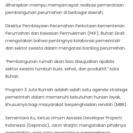
diharapkan mampu mempercepat realisasi pemerataan
Dalam
Gencarkan
pembangunan perumahan di berbagai daerah.
Program
Rumah
Direktur Pembiayaan Perumahan Perkotaan Kementerian
Subsidi
Perumahan dan Kawasan Permukiman (PKP), Buhari Sirait
mengatakan bahwa pentingnya kolaborasi pemerintah
dan sektor swasta dalam mengatasi backlog perumahan.
“Pembangunan rumah akan bisa diwujudkan apabila
sektor swasta tumbuh kuat, sehat, dan produktif,” kata
Buhari.
Program 3 Juta Rumah adalah salah satu agenda strategis
pemerintah dalam memenuhi kebutuhan hunian layak,
khususnya bagi masyarakat berpenghasilan rendah (MBR).
Sementara itu, Ketua Umum Asosiasi Developer Properti
Indonesia (Deprindo), Jarot Warjito mengatakan pihaknya
mengimbau agar para anggotanya memperbesar