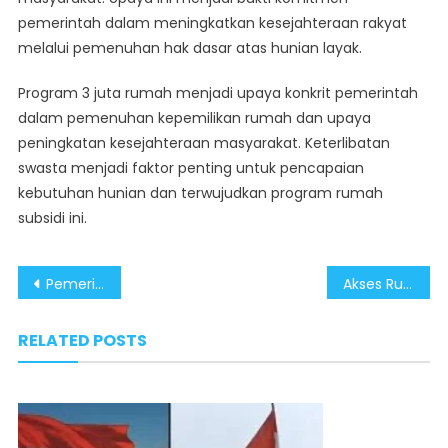
pemerintah dalam meningkatkan kesejahteraan rakyat
melalui pemenuhan hak dasar atas hunian layak.
Program 3 juta rumah menjadi upaya konkrit pemerintah
dalam pemenuhan kepemilikan rumah dan upaya
peningkatan kesejahteraan masyarakat. Keterlibatan
swasta menjadi faktor penting untuk pencapaian
kebutuhan hunian dan terwujudkan program rumah
subsidi ini.
Post
Pemerintah Pastikan Bantuan Stimulan Perumahan Swadaya Ditambah untuk Perkuat Program Rumah Subsidi
Akses Rumah Layak untuk MBR Makin Mudah — Program Subsidi & FLPP Jadi Andalan
navigation
RELATED POSTS