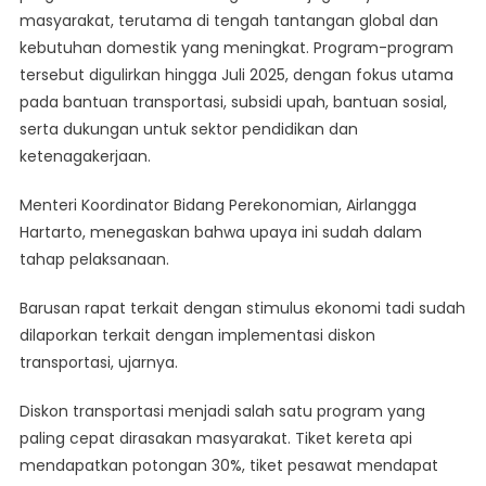
masyarakat, terutama di tengah tantangan global dan
Ekonomi
kebutuhan domestik yang meningkat. Program-program
Dengan
Program
tersebut digulirkan hingga Juli 2025, dengan fokus utama
Bantuan
pada bantuan transportasi, subsidi upah, bantuan sosial,
Hingga
serta dukungan untuk sektor pendidikan dan
Juli
ketenagakerjaan.
2025
Menteri Koordinator Bidang Perekonomian, Airlangga
Hartarto, menegaskan bahwa upaya ini sudah dalam
tahap pelaksanaan.
Barusan rapat terkait dengan stimulus ekonomi tadi sudah
dilaporkan terkait dengan implementasi diskon
transportasi, ujarnya.
Diskon transportasi menjadi salah satu program yang
paling cepat dirasakan masyarakat. Tiket kereta api
mendapatkan potongan 30%, tiket pesawat mendapat