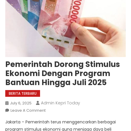
Pemerintah Dorong Stimulus
Ekonomi Dengan Program
Bantuan Hingga Juli 2025
BERITA TERBARU
Admin Kepri Today
July 6, 2025
On
Leave A Comment
Pemerintah
Jakarta – Pemerintah terus menggencarkan berbagai
Dorong
program stimulus ekonomi guna menjaga daya beli
Stimulus