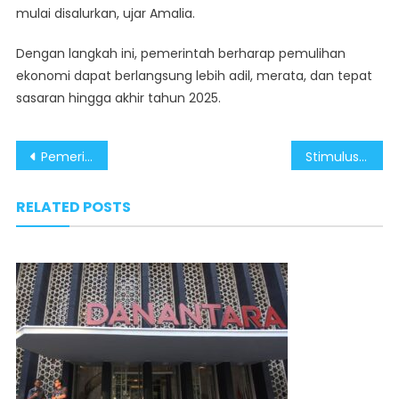
mulai disalurkan, ujar Amalia.
Dengan langkah ini, pemerintah berharap pemulihan
ekonomi dapat berlangsung lebih adil, merata, dan tepat
sasaran hingga akhir tahun 2025.
Post
Pemerintah Pastikan Pertumbuhan Ekonomi Tetap Stabil Lewat Stimulus Rp24 Triliun
Stimulus Ekonomi Berdampak Positif terhadap Kebiasaan Menabung Masyarakat
navigation
RELATED POSTS