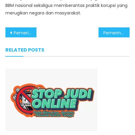
BBM nasional sekaligus memberantas praktik korupsi yang
merugikan negara dan masyarakat.
Post
Pemerintah Komitmen Tindak Tegas Mafia Migas dan Jaga Kualitas BBM
Pemerintah Terus Bongkar Kasus Korupsi Pertamina dan Jamin Mutu BBM
navigation
RELATED POSTS