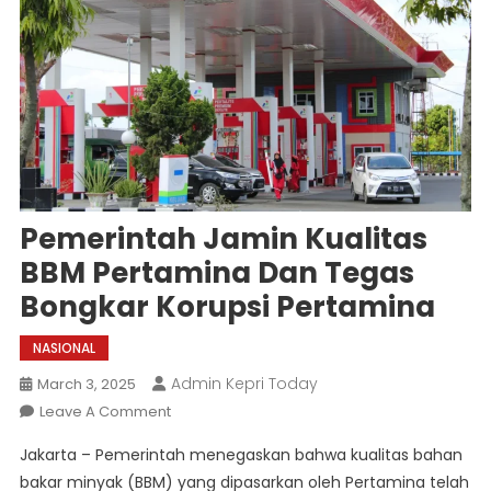
Pemerintah Jamin Kualitas
BBM Pertamina Dan Tegas
Bongkar Korupsi Pertamina
NASIONAL
Admin Kepri Today
March 3, 2025
On
Leave A Comment
Pemerintah
Jakarta – Pemerintah menegaskan bahwa kualitas bahan
Jamin
bakar minyak (BBM) yang dipasarkan oleh Pertamina telah
Kualitas