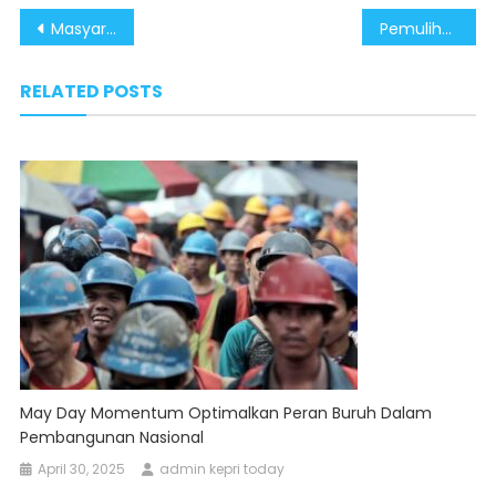
Post
Masyarakat Dukung Penuh Aksi Nyata Pemerintah Tumpas Judi Daring
Pemulihan Distrik Oksop Menguatkan Komitmen Pemerintah untuk Papua
navigation
RELATED POSTS
May Day Momentum Optimalkan Peran Buruh Dalam
Pembangunan Nasional
April 30, 2025
admin kepri today