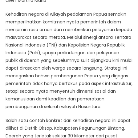
Oleh: Martha Murib*
Jamin
Pelayanan
Kehadiran negara di wilayah pedalaman Papua semakin
Publik
memperlihatkan komitmen nyata pemerintah dalam
Menjangkau
menjamin rasa aman dan memberikan pelayanan kepada
Seluruh
masyarakat secara merata. Melalui sinergi antara Tentara
Papua
Nasional Indonesia (TNI) dan Kepolisian Negara Republik
Indonesia (Polri), upaya perlindungan dan pelayanan
publik di daerah yang sebelumnya sulit dijangkau kini mulai
dapat dirasakan oleh warga secara langsung. Strategi ini
menegaskan bahwa pembangunan Papua yang digagas
pemerintah tidak hanya berfokus pada aspek infrastruktur,
tetapi secara nyata menyentuh dimensi sosial dan
kemanusiaan demi keadilan dan pemerataan
pembangunan di seluruh wilayah Nusantara.
Salah satu contoh konkret dari kehadiran negara ini dapat
dilihat di Distrik Oksop, Kabupaten Pegunungan Bintang.
Daerah yang terletak sekitar 30 kilometer dari pusat