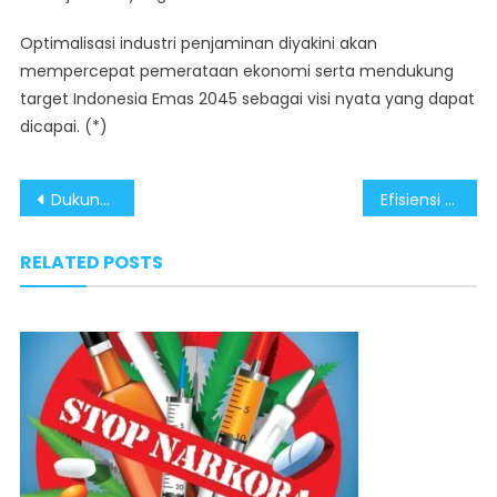
Optimalisasi industri penjaminan diyakini akan
mempercepat pemerataan ekonomi serta mendukung
target Indonesia Emas 2045 sebagai visi nyata yang dapat
dicapai. (*)
Post
Dukung Asta Cita Presiden Prabowo, Aparat Keamanan Gelar Sosialisasi Bahaya Judi Online
Efisiensi Anggaran Pemerintah Solusi Wujudkan Stabilitas Ekonomi
navigation
RELATED POSTS