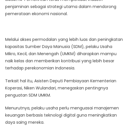
Optimalkan
penjaminan sebagai strategi utama dalam mendorong
Industri
pemerataan ekonomi nasional.
Penjaminan
Untuk
Kemajuan
Pemerataan
Melalui akses permodalan yang lebih luas dan peningkatan
Ekonomi
kapasitas Sumber Daya Manusia (SDM), pelaku Usaha
Mikro, Kecil, dan Menengah (UMKM) diharapkan mampu
naik kelas dan memberikan kontribusi yang lebih besar
terhadap perekonomian Indonesia.
Terkait hal itu, Asisten Deputi Pembiayaan Kementerian
Koperasi, Niken Wulandari, menegaskan pentingnya
penguatan SDM UMKM.
Menurutnya, pelaku usaha perlu menguasai manajemen
keuangan berbasis teknologi digital guna meningkatkan
daya saing mereka.