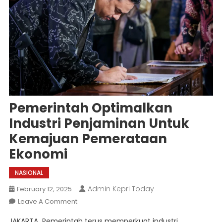
Pemerintah Optimalkan
Industri Penjaminan Untuk
Kemajuan Pemerataan
Ekonomi
NASIONAL
Admin Kepri Today
February 12, 2025
On
Leave A Comment
Pemerintah
JAKARTA  Pemerintah terus memperkuat industri